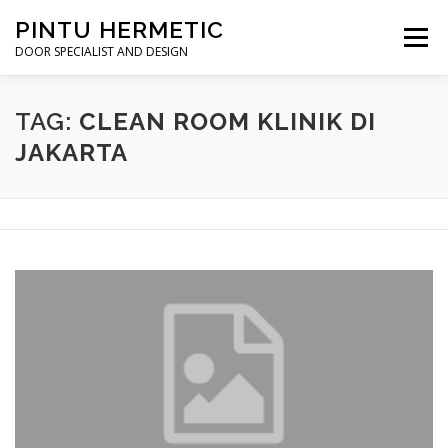
Skip
PINTU HERMETIC
to
Menu
content
DOOR SPECIALIST AND DESIGN
HOME
MOT RUANG OPERASI
PINTU HERMETIC
TAG:
CLEAN ROOM KLINIK DI
JAKARTA
PROFILE
KONTAK