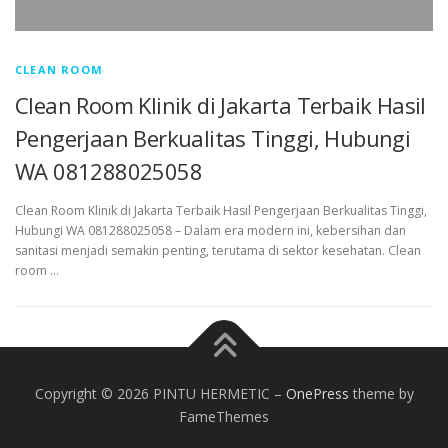
CLEAN ROOM
Clean Room Klinik di Jakarta Terbaik Hasil
Pengerjaan Berkualitas Tinggi, Hubungi
WA 081288025058
Clean Room Klinik di Jakarta Terbaik Hasil Pengerjaan Berkualitas Tinggi,
Hubungi WA 081288025058 – Dalam era modern ini, kebersihan dan
sanitasi menjadi semakin penting, terutama di sektor kesehatan. Clean
room …
Copyright © 2026 PINTU HERMETIC
–
OnePress
theme by
FameThemes