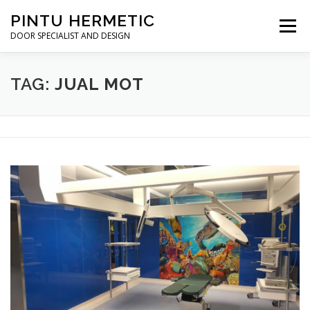
Skip to content
PINTU HERMETIC
Menu
DOOR SPECIALIST AND DESIGN
HOME
MOT RUANG OPERASI
PINTU HERMETIC
TAG:
JUAL MOT
PROFILE
KONTAK