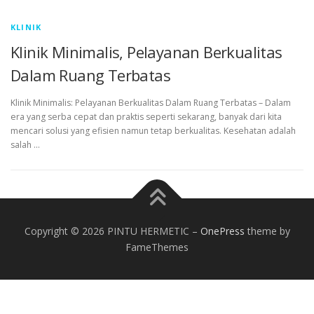
KLINIK
Klinik Minimalis, Pelayanan Berkualitas
Dalam Ruang Terbatas
Klinik Minimalis: Pelayanan Berkualitas Dalam Ruang Terbatas – Dalam
era yang serba cepat dan praktis seperti sekarang, banyak dari kita
mencari solusi yang efisien namun tetap berkualitas. Kesehatan adalah
salah …
Copyright © 2026 PINTU HERMETIC
–
OnePress
theme by
FameThemes