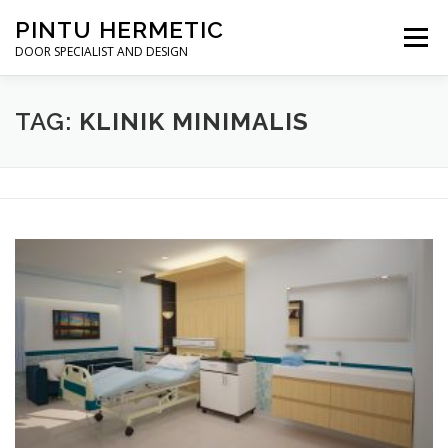
Skip
PINTU HERMETIC
to
Menu
content
DOOR SPECIALIST AND DESIGN
HOME
MOT RUANG OPERASI
PINTU HERMETIC
TAG:
KLINIK MINIMALIS
PROFILE
KONTAK