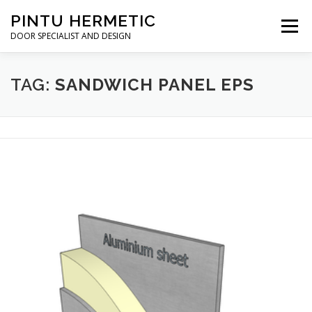
Skip
PINTU HERMETIC
to
Menu
content
DOOR SPECIALIST AND DESIGN
HOME
MOT RUANG OPERASI
PINTU HERMETIC
TAG:
SANDWICH PANEL EPS
PROFILE
KONTAK