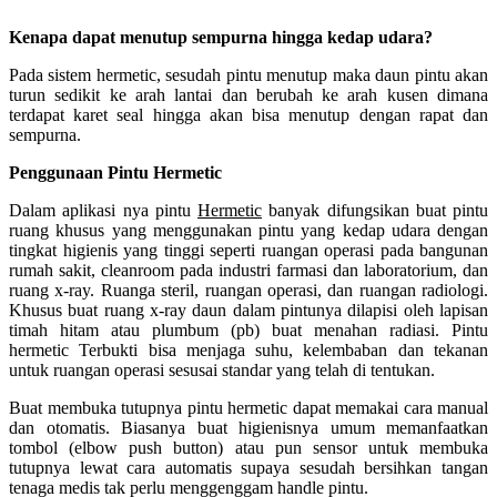
Kenapa dapat menutup sempurna hingga kedap udara?
Pada sistem hermetic, sesudah pintu menutup maka daun pintu akan
turun sedikit ke arah lantai dan berubah ke arah kusen dimana
terdapat karet seal hingga akan bisa menutup dengan rapat dan
sempurna.
Penggunaan Pintu Hermetic
Dalam aplikasi nya pintu
Hermetic
banyak difungsikan buat pintu
ruang khusus yang menggunakan pintu yang kedap udara dengan
tingkat higienis yang tinggi seperti ruangan operasi pada bangunan
rumah sakit, cleanroom pada industri farmasi dan laboratorium, dan
ruang x-ray. Ruanga steril, ruangan operasi, dan ruangan radiologi.
Khusus buat ruang x-ray daun dalam pintunya dilapisi oleh lapisan
timah hitam atau plumbum (pb) buat menahan radiasi. Pintu
hermetic Terbukti bisa menjaga suhu, kelembaban dan tekanan
untuk ruangan operasi sesusai standar yang telah di tentukan.
Buat membuka tutupnya pintu hermetic dapat memakai cara manual
dan otomatis. Biasanya buat higienisnya umum memanfaatkan
tombol (elbow push button) atau pun sensor untuk membuka
tutupnya lewat cara automatis supaya sesudah bersihkan tangan
tenaga medis tak perlu menggenggam handle pintu.