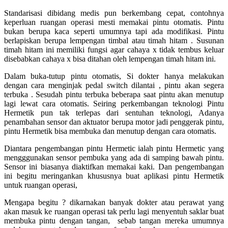
Standarisasi dibidang medis pun berkembang cepat, contohnya
keperluan ruangan operasi mesti memakai pintu otomatis. Pintu
bukan berupa kaca seperti umumnya tapi ada modifikasi. Pintu
berlapiskan berupa lempengan timbal atau timah hitam . Susunan
timah hitam ini memiliki fungsi agar cahaya x tidak tembus keluar
disebabkan cahaya x bisa ditahan oleh lempengan timah hitam ini.
Dalam buka-tutup pintu otomatis, Si dokter hanya melakukan
dengan cara menginjak pedal switch dilantai , pintu akan segera
terbuka . Sesudah pintu terbuka beberapa saat pintu akan menutup
lagi lewat cara otomatis. Seiring perkembangan teknologi Pintu
Hermetik pun tak terlepas dari sentuhan teknologi, Adanya
penambahan sensor dan aktuator berupa motor jadi penggerak pintu,
pintu Hermetik bisa membuka dan menutup dengan cara otomatis.
Diantara pengembangan pintu Hermetic ialah pintu Hermetic yang
mengggunakan sensor pembuka yang ada di samping bawah pintu.
Sensor ini biasanya diaktifkan memakai kaki. Dan pengembangan
ini begitu meringankan khususnya buat aplikasi pintu Hermetik
untuk ruangan operasi,
Mengapa begitu ? dikarnakan banyak dokter atau perawat yang
akan masuk ke ruangan operasi tak perlu lagi menyentuh saklar buat
membuka pintu dengan tangan, sebab tangan mereka umumnya