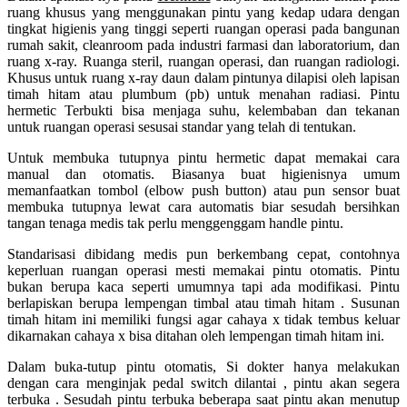
ruang khusus yang menggunakan pintu yang kedap udara dengan
tingkat higienis yang tinggi seperti ruangan operasi pada bangunan
rumah sakit, cleanroom pada industri farmasi dan laboratorium, dan
ruang x-ray. Ruanga steril, ruangan operasi, dan ruangan radiologi.
Khusus untuk ruang x-ray daun dalam pintunya dilapisi oleh lapisan
timah hitam atau plumbum (pb) untuk menahan radiasi. Pintu
hermetic Terbukti bisa menjaga suhu, kelembaban dan tekanan
untuk ruangan operasi sesusai standar yang telah di tentukan.
Untuk membuka tutupnya pintu hermetic dapat memakai cara
manual dan otomatis. Biasanya buat higienisnya umum
memanfaatkan tombol (elbow push button) atau pun sensor buat
membuka tutupnya lewat cara automatis biar sesudah bersihkan
tangan tenaga medis tak perlu menggenggam handle pintu.
Standarisasi dibidang medis pun berkembang cepat, contohnya
keperluan ruangan operasi mesti memakai pintu otomatis. Pintu
bukan berupa kaca seperti umumnya tapi ada modifikasi. Pintu
berlapiskan berupa lempengan timbal atau timah hitam . Susunan
timah hitam ini memiliki fungsi agar cahaya x tidak tembus keluar
dikarnakan cahaya x bisa ditahan oleh lempengan timah hitam ini.
Dalam buka-tutup pintu otomatis, Si dokter hanya melakukan
dengan cara menginjak pedal switch dilantai , pintu akan segera
terbuka . Sesudah pintu terbuka beberapa saat pintu akan menutup