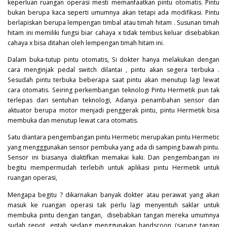
keperluan ruangan operasi mesti memanfaatkan pintu otomatis. Pintu
bukan berupa kaca seperti umumnya akan tetapi ada modifikasi. Pintu
berlapiskan berupa lempengan timbal atau timah hitam . Susunan timah
hitam ini memiliki fungsi biar cahaya x tidak tembus keluar disebabkan
cahaya x bisa ditahan oleh lempengan timah hitam ini.
Dalam buka-tutup pintu otomatis, Si dokter hanya melakukan dengan
cara menginjak pedal switch dilantai , pintu akan segera terbuka .
Sesudah pintu terbuka beberapa saat pintu akan menutup lagi lewat
cara otomatis. Seiring perkembangan teknologi Pintu Hermetik pun tak
terlepas dari sentuhan teknologi, Adanya penambahan sensor dan
aktuator berupa motor menjadi penggerak pintu, pintu Hermetik bisa
membuka dan menutup lewat cara otomatis.
Satu diantara pengembangan pintu Hermetic merupakan pintu Hermetic
yang mengggunakan sensor pembuka yang ada di samping bawah pintu.
Sensor ini biasanya diaktifkan memakai kaki. Dan pengembangan ini
begitu mempermudah terlebih untuk aplikasi pintu Hermetik untuk
ruangan operasi,
Mengapa begitu ? dikarnakan banyak dokter atau perawat yang akan
masuk ke ruangan operasi tak perlu lagi menyentuh saklar untuk
membuka pintu dengan tangan, disebabkan tangan mereka umumnya
sudah repot, entah sedang menggunakan handscoon (sarung tangan