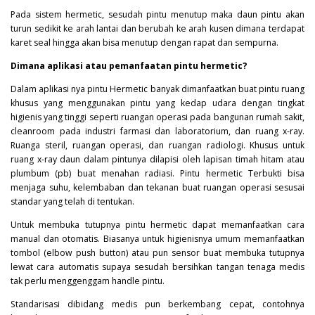
Pada sistem hermetic, sesudah pintu menutup maka daun pintu akan
turun sedikit ke arah lantai dan berubah ke arah kusen dimana terdapat
karet seal hingga akan bisa menutup dengan rapat dan sempurna.
Dimana aplikasi atau pemanfaatan pintu hermetic?
Dalam aplikasi nya pintu
Hermetic
banyak dimanfaatkan buat pintu ruang
khusus yang menggunakan pintu yang kedap udara dengan tingkat
higienis yang tinggi seperti ruangan operasi pada bangunan rumah sakit,
cleanroom pada industri farmasi dan laboratorium, dan ruang x-ray.
Ruanga steril, ruangan operasi, dan ruangan radiologi. Khusus untuk
ruang x-ray daun dalam pintunya dilapisi oleh lapisan timah hitam atau
plumbum (pb) buat menahan radiasi. Pintu hermetic Terbukti bisa
menjaga suhu, kelembaban dan tekanan buat ruangan operasi sesusai
standar yang telah di tentukan.
Untuk membuka tutupnya pintu hermetic dapat memanfaatkan cara
manual dan otomatis. Biasanya untuk higienisnya umum memanfaatkan
tombol (elbow push button) atau pun sensor buat membuka tutupnya
lewat cara automatis supaya sesudah bersihkan tangan tenaga medis
tak perlu menggenggam handle pintu.
Standarisasi dibidang medis pun berkembang cepat, contohnya