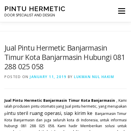
Skip
PINTU HERMETIC
to
Menu
content
DOOR SPECIALIST AND DESIGN
HOME
MOT RUANG OPERASI
PINTU HERMETIC
Jual Pintu Hermetic Banjarmasin
Timur Kota Banjarmasin Hubungi 081
PROFILE
KONTAK
288 025 058
POSTED ON
JANUARY 11, 2019
BY
LUKMAN NUL HAKIM
Jual Pintu Hermetic Banjarmasin Timur Kota Banjarmasin
, Kami
ialah produsen pintu otomatis yang Jual pintu hermetic, yang merupakan
intu steril ruang operasi, siap kirim ke
p
Banjarmasin Timur
Kota Banjarmasin dan juga seluruh kota di Indonesia, untuk informasi
hubungi 081 288 025 058. Kami hadir Memberikan solusi untuk