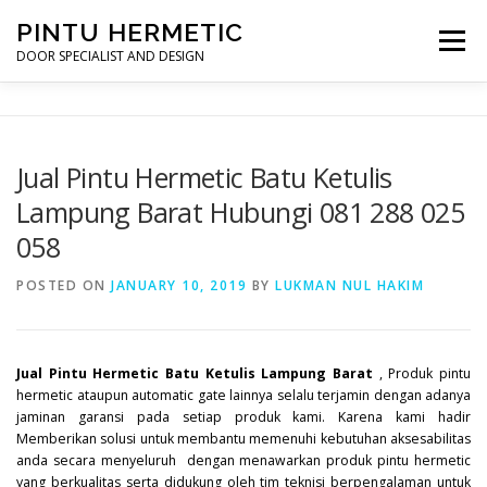
Skip
PINTU HERMETIC
to
Menu
content
DOOR SPECIALIST AND DESIGN
HOME
MOT RUANG OPERASI
PINTU HERMETIC
Jual Pintu Hermetic Batu Ketulis
Lampung Barat Hubungi 081 288 025
PROFILE
KONTAK
058
POSTED ON
JANUARY 10, 2019
BY
LUKMAN NUL HAKIM
Jual Pintu Hermetic Batu Ketulis Lampung Barat
, Produk pintu
hermetic ataupun automatic gate lainnya selalu terjamin dengan adanya
jaminan garansi pada setiap produk kami. Karena kami hadir
Memberikan solusi untuk membantu memenuhi kebutuhan aksesabilitas
anda secara menyeluruh dengan menawarkan produk pintu hermetic
yang berkualitas serta didukung oleh tim teknisi berpengalaman untuk