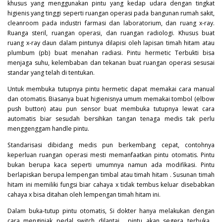
khusus yang menggunakan pintu yang kedap udara dengan tingkat
higienis yang tinggi seperti ruangan operasi pada bangunan rumah sakit,
cleanroom pada industri farmasi dan laboratorium, dan ruang x-ray.
Ruanga steril, ruangan operasi, dan ruangan radiologi. Khusus buat
ruang x-ray daun dalam pintunya dilapisi oleh lapisan timah hitam atau
plumbum (pb) buat menahan radiasi. Pintu hermetic Terbukti bisa
menjaga suhu, kelembaban dan tekanan buat ruangan operasi sesusai
standar yang telah di tentukan.
Untuk membuka tutupnya pintu hermetic dapat memakai cara manual
dan otomatis. Biasanya buat higienisnya umum memakai tombol (elbow
push button) atau pun sensor buat membuka tutupnya lewat cara
automatis biar sesudah bersihkan tangan tenaga medis tak perlu
menggenggam handle pintu.
Standarisasi dibidang medis pun berkembang cepat, contohnya
keperluan ruangan operasi mesti memanfaatkan pintu otomatis. Pintu
bukan berupa kaca seperti umumnya namun ada modifikasi. Pintu
berlapiskan berupa lempengan timbal atau timah hitam . Susunan timah
hitam ini memiliki fungsi biar cahaya x tidak tembus keluar disebabkan
cahaya x bisa ditahan oleh lempengan timah hitam ini.
Dalam buka-tutup pintu otomatis, Si dokter hanya melakukan dengan
cara menginjak pedal switch dilantai , pintu akan segera terbuka .