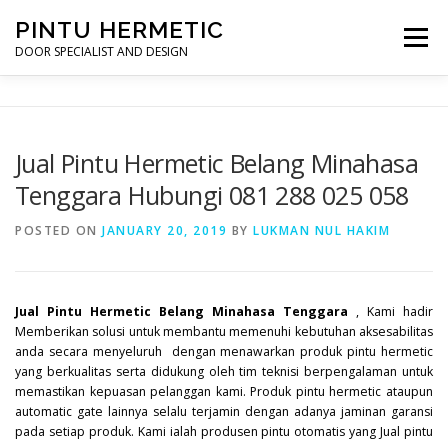
Skip
PINTU HERMETIC
to
Menu
content
DOOR SPECIALIST AND DESIGN
HOME
MOT RUANG OPERASI
PINTU HERMETIC
Jual Pintu Hermetic Belang Minahasa
Tenggara Hubungi 081 288 025 058
PROFILE
KONTAK
POSTED ON
JANUARY 20, 2019
BY
LUKMAN NUL HAKIM
Jual Pintu Hermetic Belang Minahasa Tenggara
, Kami hadir
Memberikan solusi untuk membantu memenuhi kebutuhan aksesabilitas
anda secara menyeluruh dengan menawarkan produk pintu hermetic
yang berkualitas serta didukung oleh tim teknisi berpengalaman untuk
memastikan kepuasan pelanggan kami. Produk pintu hermetic ataupun
automatic gate lainnya selalu terjamin dengan adanya jaminan garansi
pada setiap produk. Kami ialah produsen pintu otomatis yang Jual pintu