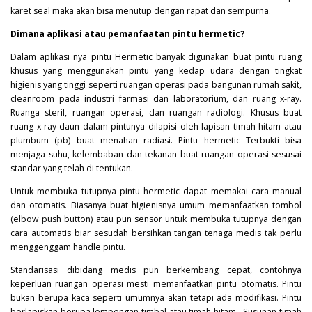
karet seal maka akan bisa menutup dengan rapat dan sempurna.
Dimana aplikasi atau pemanfaatan pintu hermetic?
Dalam aplikasi nya pintu
Hermetic
banyak digunakan buat pintu ruang
khusus yang menggunakan pintu yang kedap udara dengan tingkat
higienis yang tinggi seperti ruangan operasi pada bangunan rumah sakit,
cleanroom pada industri farmasi dan laboratorium, dan ruang x-ray.
Ruanga steril, ruangan operasi, dan ruangan radiologi. Khusus buat
ruang x-ray daun dalam pintunya dilapisi oleh lapisan timah hitam atau
plumbum (pb) buat menahan radiasi. Pintu hermetic Terbukti bisa
menjaga suhu, kelembaban dan tekanan buat ruangan operasi sesusai
standar yang telah di tentukan.
Untuk membuka tutupnya pintu hermetic dapat memakai cara manual
dan otomatis. Biasanya buat higienisnya umum memanfaatkan tombol
(elbow push button) atau pun sensor untuk membuka tutupnya dengan
cara automatis biar sesudah bersihkan tangan tenaga medis tak perlu
menggenggam handle pintu.
Standarisasi dibidang medis pun berkembang cepat, contohnya
keperluan ruangan operasi mesti memanfaatkan pintu otomatis. Pintu
bukan berupa kaca seperti umumnya akan tetapi ada modifikasi. Pintu
berlapiskan berupa lempengan timbal atau timah hitam . Susunan timah