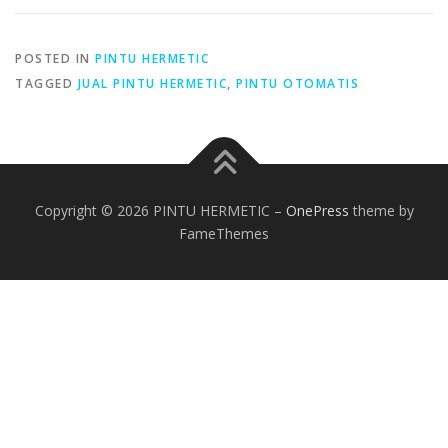
POSTED IN
PINTU HERMETIC
TAGGED
JUAL PINTU HERMETIC
,
PINTU OTOMATIS
Copyright © 2026 PINTU HERMETIC
–
OnePress
theme by
FameThemes