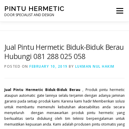
Skip
PINTU HERMETIC
to
Menu
content
DOOR SPECIALIST AND DESIGN
HOME
MOT RUANG OPERASI
PINTU HERMETIC
Jual Pintu Hermetic Biduk-Biduk Berau
Hubungi 081 288 025 058
PROFILE
KONTAK
POSTED ON
FEBRUARY 10, 2019
BY
LUKMAN NUL HAKIM
Jual Pintu Hermetic Biduk-Biduk Berau
, Produk pintu hermetic
ataupun automatic gate lainnya selalu terjamin dengan adanya jaminan
garansi pada setiap produk kami. Karena kami hadir Memberikan solusi
untuk membantu memenuhi kebutuhan aksesabilitas anda secara
menyeluruh dengan menawarkan produk pintu hermetic yang
berkualitas serta didukung oleh tim teknisi berpengalaman untuk
memastikan kepuasan anda. Kami adalah produsen pintu otomatis yang