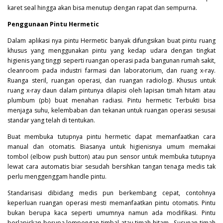
karet seal hingga akan bisa menutup dengan rapat dan sempurna.
Penggunaan Pintu Hermetic
Dalam aplikasi nya pintu
Hermetic
banyak difungsikan buat pintu ruang
khusus yang menggunakan pintu yang kedap udara dengan tingkat
higienis yang tinggi seperti ruangan operasi pada bangunan rumah sakit,
cleanroom pada industri farmasi dan laboratorium, dan ruang x-ray.
Ruanga steril, ruangan operasi, dan ruangan radiologi. Khusus untuk
ruang x-ray daun dalam pintunya dilapisi oleh lapisan timah hitam atau
plumbum (pb) buat menahan radiasi. Pintu hermetic Terbukti bisa
menjaga suhu, kelembaban dan tekanan untuk ruangan operasi sesusai
standar yang telah di tentukan.
Buat membuka tutupnya pintu hermetic dapat memanfaatkan cara
manual dan otomatis. Biasanya untuk higienisnya umum memakai
tombol (elbow push button) atau pun sensor untuk membuka tutupnya
lewat cara automatis biar sesudah bersihkan tangan tenaga medis tak
perlu menggenggam handle pintu.
Standarisasi dibidang medis pun berkembang cepat, contohnya
keperluan ruangan operasi mesti memanfaatkan pintu otomatis. Pintu
bukan berupa kaca seperti umumnya namun ada modifikasi. Pintu
berlapiskan berupa lempengan timbal atau timah hitam . Susunan timah