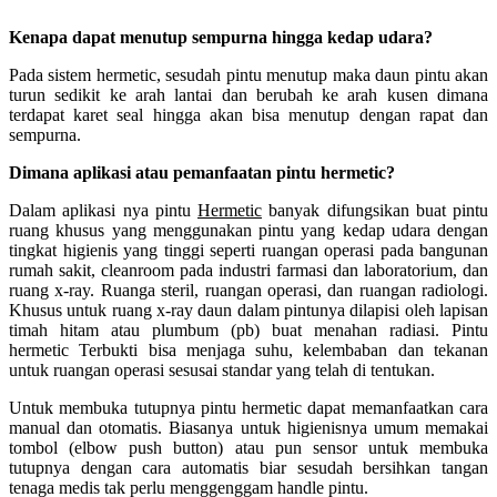
Kenapa dapat menutup sempurna hingga kedap udara?
Pada sistem hermetic, sesudah pintu menutup maka daun pintu akan
turun sedikit ke arah lantai dan berubah ke arah kusen dimana
terdapat karet seal hingga akan bisa menutup dengan rapat dan
sempurna.
Dimana aplikasi atau pemanfaatan pintu hermetic?
Dalam aplikasi nya pintu
Hermetic
banyak difungsikan buat pintu
ruang khusus yang menggunakan pintu yang kedap udara dengan
tingkat higienis yang tinggi seperti ruangan operasi pada bangunan
rumah sakit, cleanroom pada industri farmasi dan laboratorium, dan
ruang x-ray. Ruanga steril, ruangan operasi, dan ruangan radiologi.
Khusus untuk ruang x-ray daun dalam pintunya dilapisi oleh lapisan
timah hitam atau plumbum (pb) buat menahan radiasi. Pintu
hermetic Terbukti bisa menjaga suhu, kelembaban dan tekanan
untuk ruangan operasi sesusai standar yang telah di tentukan.
Untuk membuka tutupnya pintu hermetic dapat memanfaatkan cara
manual dan otomatis. Biasanya untuk higienisnya umum memakai
tombol (elbow push button) atau pun sensor untuk membuka
tutupnya dengan cara automatis biar sesudah bersihkan tangan
tenaga medis tak perlu menggenggam handle pintu.