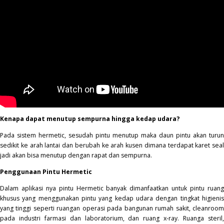
Kenapa dapat menutup sempurna hingga kedap udara?
Pada sistem hermetic, sesudah pintu menutup maka daun pintu akan turun
sedikit ke arah lantai dan berubah ke arah kusen dimana terdapat karet seal
jadi akan bisa menutup dengan rapat dan sempurna.
Penggunaan Pintu Hermetic
Dalam aplikasi nya pintu
Hermetic
banyak dimanfaatkan untuk pintu ruan
khusus yang menggunakan pintu yang kedap udara dengan tingkat higienis
yang tinggi seperti ruangan operasi pada bangunan rumah sakit, cleanroom
pada industri farmasi dan laboratorium, dan ruang x-ray. Ruanga steril,