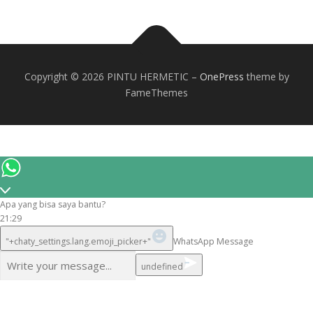
Copyright © 2026 PINTU HERMETIC
–
OnePress
theme by
FameThemes
Apa yang bisa saya bantu?
21:29
"+chaty_settings.lang.emoji_picker+"
WhatsApp Message
undefined