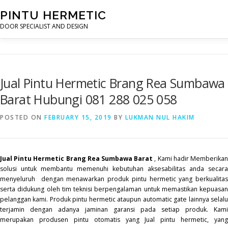
Skip
PINTU HERMETIC
to
content
DOOR SPECIALIST AND DESIGN
HOME
MOT RUANG OPERASI
PINTU HERMETIC
P
Jual Pintu Hermetic Brang Rea Sumbawa
Barat Hubungi 081 288 025 058
POSTED ON
FEBRUARY 15, 2019
BY
LUKMAN NUL HAKIM
Jual Pintu Hermetic Brang Rea Sumbawa Barat
, Kami hadir Memberika
solusi untuk membantu memenuhi kebutuhan aksesabilitas anda secara
menyeluruh dengan menawarkan produk pintu hermetic yang berkualitas
serta didukung oleh tim teknisi berpengalaman untuk memastikan kepuasan
pelanggan kami. Produk pintu hermetic ataupun automatic gate lainnya selalu
terjamin dengan adanya jaminan garansi pada setiap produk. Kami
merupakan produsen pintu otomatis yang Jual pintu hermetic, yang