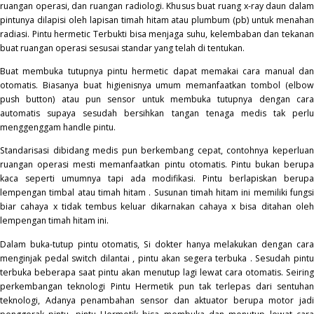
ruangan operasi, dan ruangan radiologi. Khusus buat ruang x-ray daun dalam
pintunya dilapisi oleh lapisan timah hitam atau plumbum (pb) untuk menahan
radiasi. Pintu hermetic Terbukti bisa menjaga suhu, kelembaban dan tekanan
buat ruangan operasi sesusai standar yang telah di tentukan.
Buat membuka tutupnya pintu hermetic dapat memakai cara manual dan
otomatis. Biasanya buat higienisnya umum memanfaatkan tombol (elbow
push button) atau pun sensor untuk membuka tutupnya dengan cara
automatis supaya sesudah bersihkan tangan tenaga medis tak perlu
menggenggam handle pintu.
Standarisasi dibidang medis pun berkembang cepat, contohnya keperluan
ruangan operasi mesti memanfaatkan pintu otomatis. Pintu bukan berupa
kaca seperti umumnya tapi ada modifikasi. Pintu berlapiskan berupa
lempengan timbal atau timah hitam . Susunan timah hitam ini memiliki fungsi
biar cahaya x tidak tembus keluar dikarnakan cahaya x bisa ditahan oleh
lempengan timah hitam ini.
Dalam buka-tutup pintu otomatis, Si dokter hanya melakukan dengan cara
menginjak pedal switch dilantai , pintu akan segera terbuka . Sesudah pintu
terbuka beberapa saat pintu akan menutup lagi lewat cara otomatis. Seiring
perkembangan teknologi Pintu Hermetik pun tak terlepas dari sentuhan
teknologi, Adanya penambahan sensor dan aktuator berupa motor jadi