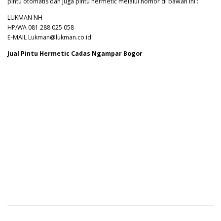
pintu otomatis dan juga pintu hermetic melalui nomor di bawah ini :
LUKMAN NH
HP/WA 081 288 025 058
E-MAIL Lukman@lukman.co.id
Jual Pintu Hermetic Cadas Ngampar Bogor