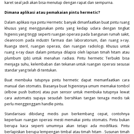
karet seal jadi akan bisa menutup dengan rapat dan sempurna.
Dimana aplikasi atau pemakaian pintu hermetic?
Dalam aplikasi nya pintu
Hermetic
banyak dimanfaatkan buat pintu ruang
khusus yang menggunakan pintu yang kedap udara dengan tingkat
higienis yang tinggi seperti ruangan operasi pada bangunan rumah sakit,
cleanroom pada industri farmasi dan laboratorium, dan ruang x-ray.
Ruanga steril, ruangan operasi, dan ruangan radiologi. Khusus untuk
ruang x-ray daun dalam pintunya dilapisi oleh lapisan timah hitam atau
plumbum (pb) untuk menahan radiasi. Pintu hermetic Terbukti bisa
menjaga suhu, kelembaban dan tekanan untuk ruangan operasi sesusai
standar yang telah di tentukan.
Buat membuka tutupnya pintu hermetic dapat memanfaatkan cara
manual dan otomatis. Biasanya buat higienisnya umum memakai tombol
(elbow push button) atau pun sensor untuk membuka tutupnya lewat
cara automatis supaya sesudah bersihkan tangan tenaga medis tak
perlu menggenggam handle pintu.
Standarisasi dibidang medis pun berkembang cepat, contohnya
keperluan ruangan operasi mesti memakai pintu otomatis. Pintu bukan
berupa kaca seperti umumnya akan tetapi ada modifikasi. Pintu
berlapiskan berupa lempengan timbal atau timah hitam . Susunan timah