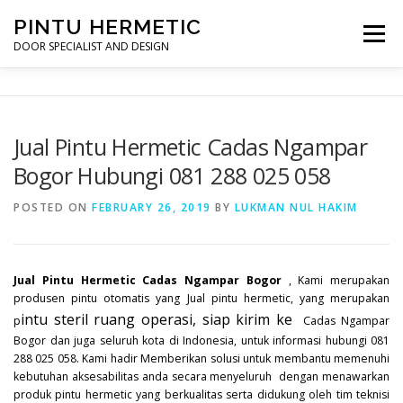
Skip
PINTU HERMETIC
to
Menu
content
DOOR SPECIALIST AND DESIGN
HOME
MOT RUANG OPERASI
PINTU HERMETIC
Jual Pintu Hermetic Cadas Ngampar
Bogor Hubungi 081 288 025 058
PROFILE
KONTAK
POSTED ON
FEBRUARY 26, 2019
BY
LUKMAN NUL HAKIM
Jual Pintu Hermetic Cadas Ngampar Bogor
, Kami merupakan
produsen pintu otomatis yang Jual pintu hermetic, yang merupakan
intu steril ruang operasi, siap kirim ke
p
Cadas Ngampar
Bogor dan juga seluruh kota di Indonesia, untuk informasi hubungi 081
288 025 058. Kami hadir Memberikan solusi untuk membantu memenuhi
kebutuhan aksesabilitas anda secara menyeluruh dengan menawarkan
produk pintu hermetic yang berkualitas serta didukung oleh tim teknisi