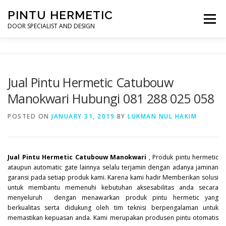
Skip
PINTU HERMETIC
to
Menu
content
DOOR SPECIALIST AND DESIGN
HOME
MOT RUANG OPERASI
PINTU HERMETIC
Jual Pintu Hermetic Catubouw
Manokwari Hubungi 081 288 025 058
PROFILE
KONTAK
POSTED ON
JANUARY 31, 2019
BY
LUKMAN NUL HAKIM
Jual Pintu Hermetic Catubouw Manokwari
, Produk pintu hermetic
ataupun automatic gate lainnya selalu terjamin dengan adanya jaminan
garansi pada setiap produk kami. Karena kami hadir Memberikan solusi
untuk membantu memenuhi kebutuhan aksesabilitas anda secara
menyeluruh dengan menawarkan produk pintu hermetic yang
berkualitas serta didukung oleh tim teknisi berpengalaman untuk
memastikan kepuasan anda. Kami merupakan produsen pintu otomatis