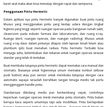
karet seal maka akan bisa menutup dengan rapat dan sempurna.
Penggunaan Pintu Hermetic
Dalam aplikasi nya pintu
Hermetic
banyak digunakan buat pintu ruang
khusus yang menggunakan pintu yang kedap udara dengan tingkat
higienis yang tinggi seperti ruangan operasi pada bangunan rumah sakit,
cleanroom pada industri farmasi dan laboratorium, dan ruang x-ray.
Ruanga steril, ruangan operasi, dan ruangan radiologi. Khusus untuk
ruang x-ray daun dalam pintunya dilapisi oleh lapisan timah hitam atau
plumbum (pb) buat menahan radiasi. Pintu hermetic Terbukti bisa
menjaga suhu, kelembaban dan tekanan untuk ruangan operasi sesusai
standar yang telah di tentukan.
Buat membuka tutupnya pintu hermetic dapat memakai cara manual dan
otomatis. Biasanya untuk higienisnya umum memakai tombol (elbow
push button) atau pun sensor untuk membuka tutupnya dengan cara
automatis supaya sesudah bersihkan tangan tenaga medis tak perlu
menggenggam handle pintu.
Standarisasi dibidang medis pun berkembang cepat, contohnya
keperluan ruangan operasi mesti memakai pintu otomatis. Pintu bukan
berupa kaca seperti umumnya tapi ada modifikasi. Pintu berlapiskan
berupa lempengan timbal atau timah hitam . Susunan timah hitam ini