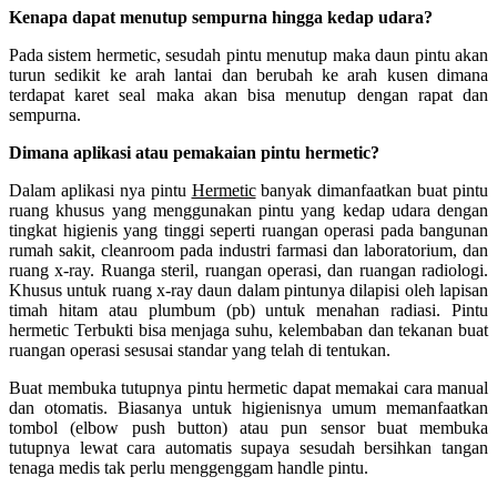
Kenapa dapat menutup sempurna hingga kedap udara?
Pada sistem hermetic, sesudah pintu menutup maka daun pintu akan
turun sedikit ke arah lantai dan berubah ke arah kusen dimana
terdapat karet seal maka akan bisa menutup dengan rapat dan
sempurna.
Dimana aplikasi atau pemakaian pintu hermetic?
Dalam aplikasi nya pintu
Hermetic
banyak dimanfaatkan buat pintu
ruang khusus yang menggunakan pintu yang kedap udara dengan
tingkat higienis yang tinggi seperti ruangan operasi pada bangunan
rumah sakit, cleanroom pada industri farmasi dan laboratorium, dan
ruang x-ray. Ruanga steril, ruangan operasi, dan ruangan radiologi.
Khusus untuk ruang x-ray daun dalam pintunya dilapisi oleh lapisan
timah hitam atau plumbum (pb) untuk menahan radiasi. Pintu
hermetic Terbukti bisa menjaga suhu, kelembaban dan tekanan buat
ruangan operasi sesusai standar yang telah di tentukan.
Buat membuka tutupnya pintu hermetic dapat memakai cara manual
dan otomatis. Biasanya untuk higienisnya umum memanfaatkan
tombol (elbow push button) atau pun sensor buat membuka
tutupnya lewat cara automatis supaya sesudah bersihkan tangan
tenaga medis tak perlu menggenggam handle pintu.