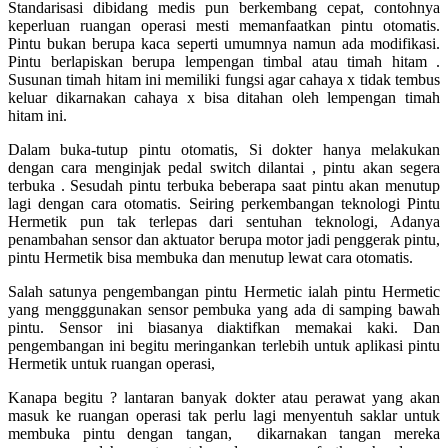
Standarisasi dibidang medis pun berkembang cepat, contohnya
keperluan ruangan operasi mesti memanfaatkan pintu otomatis.
Pintu bukan berupa kaca seperti umumnya namun ada modifikasi.
Pintu berlapiskan berupa lempengan timbal atau timah hitam .
Susunan timah hitam ini memiliki fungsi agar cahaya x tidak tembus
keluar dikarnakan cahaya x bisa ditahan oleh lempengan timah
hitam ini.
Dalam buka-tutup pintu otomatis, Si dokter hanya melakukan
dengan cara menginjak pedal switch dilantai , pintu akan segera
terbuka . Sesudah pintu terbuka beberapa saat pintu akan menutup
lagi dengan cara otomatis. Seiring perkembangan teknologi Pintu
Hermetik pun tak terlepas dari sentuhan teknologi, Adanya
penambahan sensor dan aktuator berupa motor jadi penggerak pintu,
pintu Hermetik bisa membuka dan menutup lewat cara otomatis.
Salah satunya pengembangan pintu Hermetic ialah pintu Hermetic
yang mengggunakan sensor pembuka yang ada di samping bawah
pintu. Sensor ini biasanya diaktifkan memakai kaki. Dan
pengembangan ini begitu meringankan terlebih untuk aplikasi pintu
Hermetik untuk ruangan operasi,
Kanapa begitu ? lantaran banyak dokter atau perawat yang akan
masuk ke ruangan operasi tak perlu lagi menyentuh saklar untuk
membuka pintu dengan tangan, dikarnakan tangan mereka