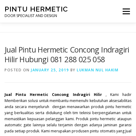
Skip
PINTU HERMETIC
to
Menu
content
DOOR SPECIALIST AND DESIGN
HOME
MOT RUANG OPERASI
PINTU HERMETIC
Jual Pintu Hermetic Concong Indragiri
Hilir Hubungi 081 288 025 058
PROFILE
KONTAK
POSTED ON
JANUARY 25, 2019
BY
LUKMAN NUL HAKIM
Jual Pintu Hermetic Concong Indragiri Hilir
, Kami hadir
Memberikan solusi untuk membantu memenuhi kebutuhan aksesabilitas
anda secara menyeluruh dengan menawarkan produk pintu hermetic
yang berkualitas serta didukung oleh tim teknisi berpengalaman untuk
memastikan kepuasan pelanggan kami. Produk pintu hermetic ataupun
automatic gate lainnya selalu terjamin dengan adanya jaminan garansi
pada setiap produk. Kami merupakan produsen pintu otomatis yang Jual