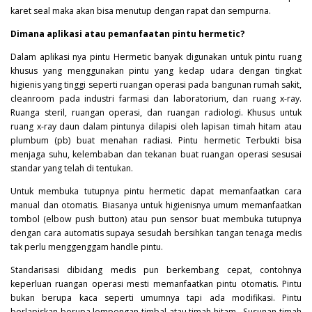
karet seal maka akan bisa menutup dengan rapat dan sempurna.
Dimana aplikasi atau pemanfaatan pintu hermetic?
Dalam aplikasi nya pintu
Hermetic
banyak digunakan untuk pintu ruang
khusus yang menggunakan pintu yang kedap udara dengan tingkat
higienis yang tinggi seperti ruangan operasi pada bangunan rumah sakit,
cleanroom pada industri farmasi dan laboratorium, dan ruang x-ray.
Ruanga steril, ruangan operasi, dan ruangan radiologi. Khusus untuk
ruang x-ray daun dalam pintunya dilapisi oleh lapisan timah hitam atau
plumbum (pb) buat menahan radiasi. Pintu hermetic Terbukti bisa
menjaga suhu, kelembaban dan tekanan buat ruangan operasi sesusai
standar yang telah di tentukan.
Untuk membuka tutupnya pintu hermetic dapat memanfaatkan cara
manual dan otomatis. Biasanya untuk higienisnya umum memanfaatkan
tombol (elbow push button) atau pun sensor buat membuka tutupnya
dengan cara automatis supaya sesudah bersihkan tangan tenaga medis
tak perlu menggenggam handle pintu.
Standarisasi dibidang medis pun berkembang cepat, contohnya
keperluan ruangan operasi mesti memanfaatkan pintu otomatis. Pintu
bukan berupa kaca seperti umumnya tapi ada modifikasi. Pintu
berlapiskan berupa lempengan timbal atau timah hitam . Susunan timah