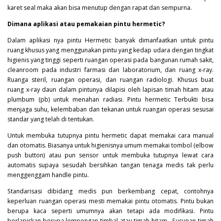
karet seal maka akan bisa menutup dengan rapat dan sempurna.
Dimana aplikasi atau pemakaian pintu hermetic?
Dalam aplikasi nya pintu
Hermetic
banyak dimanfaatkan untuk pintu
ruang khusus yang menggunakan pintu yang kedap udara dengan tingkat
higienis yang tinggi seperti ruangan operasi pada bangunan rumah sakit,
cleanroom pada industri farmasi dan laboratorium, dan ruang x-ray.
Ruanga steril, ruangan operasi, dan ruangan radiologi. Khusus buat
ruang x-ray daun dalam pintunya dilapisi oleh lapisan timah hitam atau
plumbum (pb) untuk menahan radiasi. Pintu hermetic Terbukti bisa
menjaga suhu, kelembaban dan tekanan untuk ruangan operasi sesusai
standar yang telah di tentukan.
Untuk membuka tutupnya pintu hermetic dapat memakai cara manual
dan otomatis. Biasanya untuk higienisnya umum memakai tombol (elbow
push button) atau pun sensor untuk membuka tutupnya lewat cara
automatis supaya sesudah bersihkan tangan tenaga medis tak perlu
menggenggam handle pintu.
Standarisasi dibidang medis pun berkembang cepat, contohnya
keperluan ruangan operasi mesti memakai pintu otomatis. Pintu bukan
berupa kaca seperti umumnya akan tetapi ada modifikasi. Pintu
berlapiskan berupa lempengan timbal atau timah hitam . Susunan timah