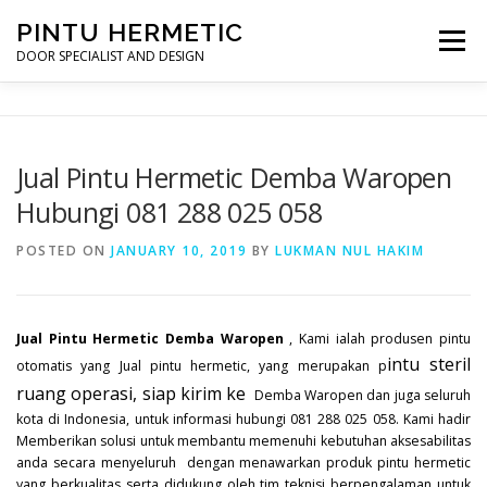
Skip
PINTU HERMETIC
to
Menu
content
DOOR SPECIALIST AND DESIGN
HOME
MOT RUANG OPERASI
PINTU HERMETIC
Jual Pintu Hermetic Demba Waropen
Hubungi 081 288 025 058
PROFILE
KONTAK
POSTED ON
JANUARY 10, 2019
BY
LUKMAN NUL HAKIM
Jual Pintu Hermetic Demba Waropen
, Kami ialah produsen pintu
intu steril
otomatis yang Jual pintu hermetic, yang merupakan p
ruang operasi, siap kirim ke
Demba Waropen dan juga seluruh
kota di Indonesia, untuk informasi hubungi 081 288 025 058. Kami hadir
Memberikan solusi untuk membantu memenuhi kebutuhan aksesabilitas
anda secara menyeluruh dengan menawarkan produk pintu hermetic
yang berkualitas serta didukung oleh tim teknisi berpengalaman untuk