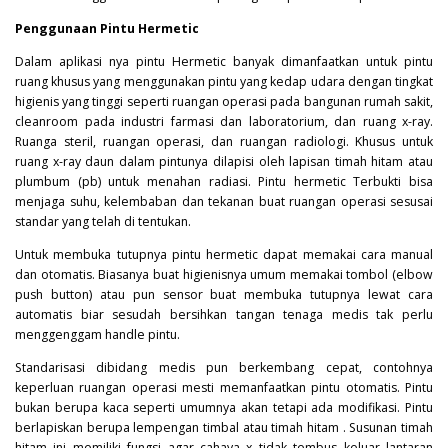
Penggunaan Pintu Hermetic
Dalam aplikasi nya pintu
Hermetic
banyak dimanfaatkan untuk pintu
ruang khusus yang menggunakan pintu yang kedap udara dengan tingkat
higienis yang tinggi seperti ruangan operasi pada bangunan rumah sakit,
cleanroom pada industri farmasi dan laboratorium, dan ruang x-ray.
Ruanga steril, ruangan operasi, dan ruangan radiologi. Khusus untuk
ruang x-ray daun dalam pintunya dilapisi oleh lapisan timah hitam atau
plumbum (pb) untuk menahan radiasi. Pintu hermetic Terbukti bisa
menjaga suhu, kelembaban dan tekanan buat ruangan operasi sesusai
standar yang telah di tentukan.
Untuk membuka tutupnya pintu hermetic dapat memakai cara manual
dan otomatis. Biasanya buat higienisnya umum memakai tombol (elbow
push button) atau pun sensor buat membuka tutupnya lewat cara
automatis biar sesudah bersihkan tangan tenaga medis tak perlu
menggenggam handle pintu.
Standarisasi dibidang medis pun berkembang cepat, contohnya
keperluan ruangan operasi mesti memanfaatkan pintu otomatis. Pintu
bukan berupa kaca seperti umumnya akan tetapi ada modifikasi. Pintu
berlapiskan berupa lempengan timbal atau timah hitam . Susunan timah
hitam ini memiliki fungsi agar cahaya x tidak tembus keluar lantaran