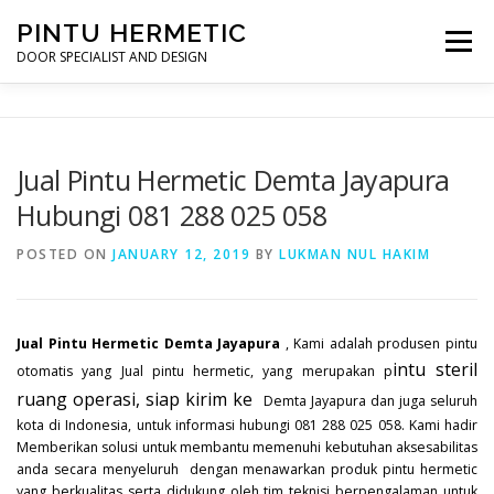
Skip
PINTU HERMETIC
to
Menu
content
DOOR SPECIALIST AND DESIGN
HOME
MOT RUANG OPERASI
PINTU HERMETIC
Jual Pintu Hermetic Demta Jayapura
Hubungi 081 288 025 058
PROFILE
KONTAK
POSTED ON
JANUARY 12, 2019
BY
LUKMAN NUL HAKIM
Jual Pintu Hermetic Demta Jayapura
, Kami adalah produsen pintu
intu steril
otomatis yang Jual pintu hermetic, yang merupakan p
ruang operasi, siap kirim ke
Demta Jayapura dan juga seluruh
kota di Indonesia, untuk informasi hubungi 081 288 025 058. Kami hadir
Memberikan solusi untuk membantu memenuhi kebutuhan aksesabilitas
anda secara menyeluruh dengan menawarkan produk pintu hermetic
yang berkualitas serta didukung oleh tim teknisi berpengalaman untuk