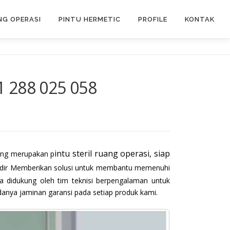
G OPERASI
PINTU HERMETIC
PROFILE
KONTAK
1 288 025 058
intu steril ruang operasi, siap
yang merupakan p
 hadir Memberikan solusi untuk membantu memenuhi
a didukung oleh tim teknisi berpengalaman untuk
anya jaminan garansi pada setiap produk kami.