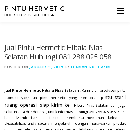
Skip
PINTU HERMETIC
to
Menu
content
DOOR SPECIALIST AND DESIGN
HOME
MOT RUANG OPERASI
PINTU HERMETIC
Jual Pintu Hermetic Hibala Nias
Selatan Hubungi 081 288 025 058
PROFILE
KONTAK
POSTED ON
JANUARY 9, 2019
BY
LUKMAN NUL HAKIM
Jual Pintu Hermetic Hibala Nias Selatan
, Kami ialah produsen pintu
intu steril
otomatis yang Jual pintu hermetic, yang merupakan p
ruang operasi, siap kirim ke
Hibala Nias Selatan dan juga
seluruh kota di Indonesia, untuk informasi hubungi 081 288 025 058. Kami
hadir Memberikan solusi untuk membantu memenuhi kebutuhan
aksesabilitas anda secara menyeluruh dengan menawarkan produk
pintu hermetic yang berkualitas serta didukung oleh tim teknisi