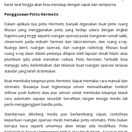
karet seal hingga akan bisa menutup dengan rapat dan sempurna.
Penggunaan Pintu Hermetic
Dalam aplikasi nya pintu
Hermetic
banyak digunakan buat pintu ruang
khusus yang menggunakan pintu yang kedap udara dengan tingkat
higienis yang tinggi seperti ruangan operasi pada bangunan rumah sakit,
cleanroom pada industri farmasi dan laboratorium, dan ruang x-ray.
Ruanga steril, ruangan operasi, dan ruangan radiologi. Khusus buat
ruang x-ray daun dalam pintunya dilapisi oleh lapisan timah hitam atau
plumbum (pb) untuk menahan radiasi. Pintu hermetic Terbukti bisa
menjaga suhu, kelembaban dan tekanan buat ruangan operasi sesusai
standar yang telah di tentukan.
Buat membuka tutupnya pintu hermetic dapat memakai cara manual dan
otomatis. Biasanya buat higienisnya umum memanfaatkan tombol
(elbow push button) atau pun sensor untuk membuka tutupnya lewat
cara automatis supaya sesudah bersihkan tangan tenaga medis tak
perlu menggenggam handle pintu.
Standarisasi dibidang medis pun berkembang cepat, contohnya
keperluan ruangan operasi mesti memakai pintu otomatis. Pintu bukan
berupa kaca seperti umumnya akan tetapi ada modifikasi. Pintu
berlapiskan berupa lempengan timbal atau timah hitam . Susunan timah