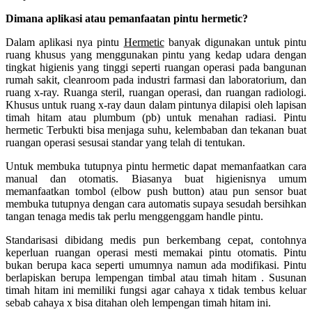
Dimana aplikasi atau pemanfaatan pintu hermetic?
Dalam aplikasi nya pintu
Hermetic
banyak digunakan untuk pintu
ruang khusus yang menggunakan pintu yang kedap udara dengan
tingkat higienis yang tinggi seperti ruangan operasi pada bangunan
rumah sakit, cleanroom pada industri farmasi dan laboratorium, dan
ruang x-ray. Ruanga steril, ruangan operasi, dan ruangan radiologi.
Khusus untuk ruang x-ray daun dalam pintunya dilapisi oleh lapisan
timah hitam atau plumbum (pb) untuk menahan radiasi. Pintu
hermetic Terbukti bisa menjaga suhu, kelembaban dan tekanan buat
ruangan operasi sesusai standar yang telah di tentukan.
Untuk membuka tutupnya pintu hermetic dapat memanfaatkan cara
manual dan otomatis. Biasanya buat higienisnya umum
memanfaatkan tombol (elbow push button) atau pun sensor buat
membuka tutupnya dengan cara automatis supaya sesudah bersihkan
tangan tenaga medis tak perlu menggenggam handle pintu.
Standarisasi dibidang medis pun berkembang cepat, contohnya
keperluan ruangan operasi mesti memakai pintu otomatis. Pintu
bukan berupa kaca seperti umumnya namun ada modifikasi. Pintu
berlapiskan berupa lempengan timbal atau timah hitam . Susunan
timah hitam ini memiliki fungsi agar cahaya x tidak tembus keluar
sebab cahaya x bisa ditahan oleh lempengan timah hitam ini.