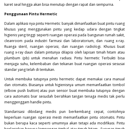
karet seal hingga akan bisa menutup dengan rapat dan sempurna.
Penggunaan Pintu Hermetic
Dalam aplikasi nya pintu
Hermetic
banyak dimanfaatkan buat pintu ruang
khusus yang menggunakan pintu yang kedap udara dengan tingkat
higienis yang tinggi seperti ruangan operasi pada bangunan rumah sakit,
cleanroom pada industri farmasi dan laboratorium, dan ruang x-ray.
Ruanga steril, ruangan operasi, dan ruangan radiologi. Khusus buat
ruang x-ray daun dalam pintunya dilapisi oleh lapisan timah hitam atau
plumbum (pb) untuk menahan radiasi. Pintu hermetic Terbukti bisa
menjaga suhu, kelembaban dan tekanan buat ruangan operasi sesusai
standar yang telah di tentukan.
Untuk membuka tutupnya pintu hermetic dapat memakai cara manual
dan otomatis. Biasanya untuk higienisnya umum memanfaatkan tombol
(elbow push button) atau pun sensor buat membuka tutupnya dengan
cara automatis biar sesudah bersihkan tangan tenaga medis tak perlu
menggenggam handle pintu.
Standarisasi dibidang medis pun berkembang cepat, contohnya
keperluan ruangan operasi mesti memanfaatkan pintu otomatis. Pintu
bukan berupa kaca seperti umumnya akan tetapi ada modifikasi. Pintu
berlapiskan berupa lempengan timbal atau timah hitam . Susunan timah