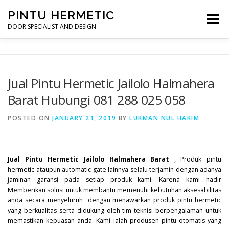
Skip
PINTU HERMETIC
to
Menu
content
DOOR SPECIALIST AND DESIGN
HOME
MOT RUANG OPERASI
PINTU HERMETIC
Jual Pintu Hermetic Jailolo Halmahera
Barat Hubungi 081 288 025 058
PROFILE
KONTAK
POSTED ON
JANUARY 21, 2019
BY
LUKMAN NUL HAKIM
Jual Pintu Hermetic Jailolo Halmahera Barat
, Produk pintu
hermetic ataupun automatic gate lainnya selalu terjamin dengan adanya
jaminan garansi pada setiap produk kami. Karena kami hadir
Memberikan solusi untuk membantu memenuhi kebutuhan aksesabilitas
anda secara menyeluruh dengan menawarkan produk pintu hermetic
yang berkualitas serta didukung oleh tim teknisi berpengalaman untuk
memastikan kepuasan anda. Kami ialah produsen pintu otomatis yang