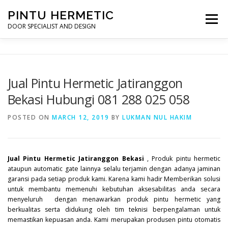
Skip
PINTU HERMETIC
to
Menu
content
DOOR SPECIALIST AND DESIGN
HOME
MOT RUANG OPERASI
PINTU HERMETIC
Jual Pintu Hermetic Jatiranggon
Bekasi Hubungi 081 288 025 058
PROFILE
KONTAK
POSTED ON
MARCH 12, 2019
BY
LUKMAN NUL HAKIM
Jual Pintu Hermetic Jatiranggon Bekasi
, Produk pintu hermetic
ataupun automatic gate lainnya selalu terjamin dengan adanya jaminan
garansi pada setiap produk kami. Karena kami hadir Memberikan solusi
untuk membantu memenuhi kebutuhan aksesabilitas anda secara
menyeluruh dengan menawarkan produk pintu hermetic yang
berkualitas serta didukung oleh tim teknisi berpengalaman untuk
memastikan kepuasan anda. Kami merupakan produsen pintu otomatis