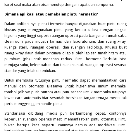
karet seal maka akan bisa menutup dengan rapat dan sempurna.
Dimana aplikasi atau pemakaian pintu hermetic?
Dalam aplikasi nya pintu
Hermetic
banyak digunakan buat pintu ruang
khusus yang menggunakan pintu yang kedap udara dengan tingkat
higienis yang tinggi seperti ruangan operasi pada bangunan rumah sakit,
cleanroom pada industri farmasi dan laboratorium, dan ruang x-ray.
Ruanga steril, ruangan operasi, dan ruangan radiologi. Khusus buat
ruang x-ray daun dalam pintunya dilapisi oleh lapisan timah hitam atau
plumbum (pb) untuk menahan radiasi. Pintu hermetic Terbukti bisa
menjaga suhu, kelembaban dan tekanan untuk ruangan operasi sesusai
standar yang telah di tentukan.
Untuk membuka tutupnya pintu hermetic dapat memanfaatkan cara
manual dan otomatis. Biasanya untuk higienisnya umum memakai
tombol (elbow push button) atau pun sensor untuk membuka tutupnya
lewat cara automatis biar sesudah bersihkan tangan tenaga medis tak
perlu menggenggam handle pintu.
Standarisasi dibidang medis pun berkembang cepat, contohnya
keperluan ruangan operasi mesti memanfaatkan pintu otomatis. Pintu
bukan berupa kaca seperti umumnya namun ada modifikasi. Pintu
berlapiskan berupa lempengan timbal atau timah hitam . Susunan timah