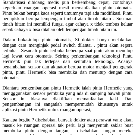
Standarisasi dibidang medis pun berkembang cepat, contohnya
keperluan ruangan operasi mesti memanfaatkan pintu otomatis.
Pintu bukan berupa kaca seperti umumnya tapi ada modifikasi. Pintu
berlapiskan berupa lempengan timbal atau timah hitam . Susunan
timah hitam ini memiliki fungsi agar cahaya x tidak tembus keluar
sebab cahaya x bisa ditahan oleh lempengan timah hitam ini.
Dalam buka-tutup pintu otomatis, Si dokter hanya melakukan
dengan cara menginjak pedal switch dilantai , pintu akan segera
terbuka . Sesudah pintu terbuka beberapa saat pintu akan menutup
lagi lewat cara otomatis. Seiring perkembangan teknologi Pintu
Hermetik pun tak terlepas dari sentuhan teknologi, Adanya
penambahan sensor dan aktuator berupa motor menjadi penggerak
pintu, pintu Hermetik bisa membuka dan menutup dengan cara
otomatis.
Diantara pengembangan pintu Hermetic ialah pintu Hermetic yang
mengggunakan sensor pembuka yang ada di samping bawah pintu.
Sensor ini biasanya diaktifkan memanfaatkan kaki. Dan
pengembangan ini sangatlah mempermudah khususnya untuk
aplikasi pintu Hermetik untuk ruangan operasi,
Kanapa begitu ? disebabkan banyak dokter atau perawat yang akan
masuk ke ruangan operasi tak perlu lagi menyentuh saklar buat
membuka pintu dengan tangan, disebabkan tangan mereka