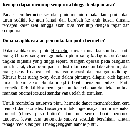
Kenapa dapat menutup sempurna hingga kedap udara?
Pada sistem hermetic, sesudah pintu menutup maka daun pintu akan
turun sedikit ke arah lantai dan berubah ke arah kusen dimana
terdapat karet seal hingga akan bisa menutup dengan rapat dan
sempurna.
Dimana aplikasi atau pemanfaatan pintu hermetic?
Dalam aplikasi nya pintu
Hermetic
banyak dimanfaatkan buat pintu
ruang khusus yang menggunakan pintu yang kedap udara dengan
tingkat higienis yang tinggi seperti ruangan operasi pada bangunan
rumah sakit, cleanroom pada industri farmasi dan laboratorium, dan
ruang x-ray. Ruanga steril, ruangan operasi, dan ruangan radiologi.
Khusus buat ruang x-ray daun dalam pintunya dilapisi oleh lapisan
timah hitam atau plumbum (pb) buat menahan radiasi. Pintu
hermetic Terbukti bisa menjaga suhu, kelembaban dan tekanan buat
ruangan operasi sesusai standar yang telah di tentukan.
Untuk membuka tutupnya pintu hermetic dapat memanfaatkan cara
manual dan otomatis. Biasanya untuk higienisnya umum memakai
tombol (elbow push button) atau pun sensor buat membuka
tutupnya lewat cara automatis supaya sesudah bersihkan tangan
tenaga medis tak perlu menggenggam handle pintu.