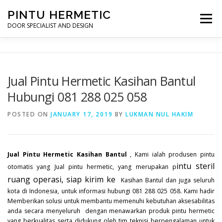
Skip
PINTU HERMETIC
to
Menu
content
DOOR SPECIALIST AND DESIGN
HOME
MOT RUANG OPERASI
PINTU HERMETIC
Jual Pintu Hermetic Kasihan Bantul
Hubungi 081 288 025 058
PROFILE
KONTAK
POSTED ON
JANUARY 17, 2019
BY
LUKMAN NUL HAKIM
Jual Pintu Hermetic Kasihan Bantul
, Kami ialah produsen pintu
intu steril
otomatis yang Jual pintu hermetic, yang merupakan p
ruang operasi, siap kirim ke
Kasihan Bantul dan juga seluruh
kota di Indonesia, untuk informasi hubungi 081 288 025 058. Kami hadir
Memberikan solusi untuk membantu memenuhi kebutuhan aksesabilitas
anda secara menyeluruh dengan menawarkan produk pintu hermetic
yang berkualitas serta didukung oleh tim teknisi berpengalaman untuk