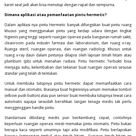
karet seal jadi akan bisa menutup dengan rapat dan sempurna.
Dimana aplikasi atau pemanfaatan pintu hermetic?
Dalam aplikasi nya pintu
Hermetic
banyak difungsikan buat pintu ruang
khusus yang menggunakan pintu yang kedap udara dengan tingkat
higienis yang tinggi seperti ruangan operasi pada bangunan rumah sakit,
cleanroom pada industri farmasi dan laboratorium, dan ruang x-ray.
Ruanga steril, ruangan operasi, dan ruangan radiologi. Khusus untuk
ruang x-ray daun dalam pintunya dilapisi oleh lapisan timah hitam atau
plumbum (pb) untuk menahan radiasi. Pintu hermetic Terbukti bisa
menjaga suhu, kelembaban dan tekanan buat ruangan operasi sesusai
standar yang telah di tentukan.
Untuk membuka tutupnya pintu hermetic dapat memanfaatkan cara
manual dan otomatis. Biasanya buat higienisnya umum memakai tombol
(elbow push button) atau pun sensor buat membuka tutupnya lewat cara
automatis supaya sesudah bersihkan tangan tenaga medis tak perlu
menggenggam handle pintu.
Standarisasi dibidang medis pun berkembang cepat, contohnya
keperluan ruangan operasi mesti memakai pintu otomatis. Pintu bukan
berupa kaca seperti umumnya tapi ada modifikasi. Pintu berlapiskan
berupa lempengan timbal atau timah hitam . Susunan timah hitam ini