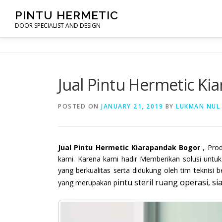
Skip
PINTU HERMETIC
to
DOOR SPECIALIST AND DESIGN
content
Jual Pintu Hermetic K
POSTED ON
JANUARY 21, 2019
BY
LUKMAN NUL
Jual Pintu Hermetic Kiarapandak Bogor
, Prod
kami. Karena kami hadir Memberikan solusi unt
yang berkualitas serta didukung oleh tim teknis
intu steril ruang operasi, si
yang merupakan p