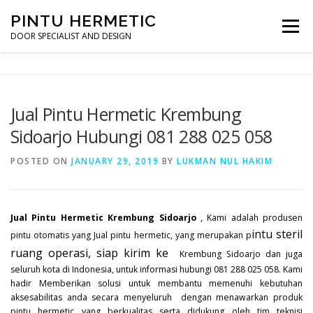
Skip
PINTU HERMETIC
to
Menu
content
DOOR SPECIALIST AND DESIGN
HOME
MOT RUANG OPERASI
PINTU HERMETIC
Jual Pintu Hermetic Krembung
Sidoarjo Hubungi 081 288 025 058
PROFILE
KONTAK
POSTED ON
JANUARY 29, 2019
BY
LUKMAN NUL HAKIM
Jual Pintu Hermetic Krembung Sidoarjo
, Kami adalah produsen
intu steril
pintu otomatis yang Jual pintu hermetic, yang merupakan p
ruang operasi, siap kirim ke
Krembung Sidoarjo dan juga
seluruh kota di Indonesia, untuk informasi hubungi 081 288 025 058. Kami
hadir Memberikan solusi untuk membantu memenuhi kebutuhan
aksesabilitas anda secara menyeluruh dengan menawarkan produk
pintu hermetic yang berkualitas serta didukung oleh tim teknisi