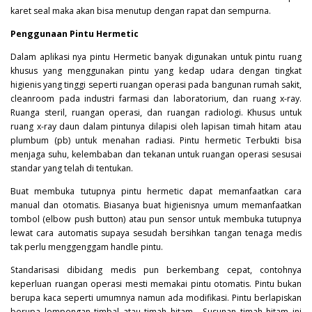
karet seal maka akan bisa menutup dengan rapat dan sempurna.
Penggunaan Pintu Hermetic
Dalam aplikasi nya pintu
Hermetic
banyak digunakan untuk pintu ruang
khusus yang menggunakan pintu yang kedap udara dengan tingkat
higienis yang tinggi seperti ruangan operasi pada bangunan rumah sakit,
cleanroom pada industri farmasi dan laboratorium, dan ruang x-ray.
Ruanga steril, ruangan operasi, dan ruangan radiologi. Khusus untuk
ruang x-ray daun dalam pintunya dilapisi oleh lapisan timah hitam atau
plumbum (pb) untuk menahan radiasi. Pintu hermetic Terbukti bisa
menjaga suhu, kelembaban dan tekanan untuk ruangan operasi sesusai
standar yang telah di tentukan.
Buat membuka tutupnya pintu hermetic dapat memanfaatkan cara
manual dan otomatis. Biasanya buat higienisnya umum memanfaatkan
tombol (elbow push button) atau pun sensor untuk membuka tutupnya
lewat cara automatis supaya sesudah bersihkan tangan tenaga medis
tak perlu menggenggam handle pintu.
Standarisasi dibidang medis pun berkembang cepat, contohnya
keperluan ruangan operasi mesti memakai pintu otomatis. Pintu bukan
berupa kaca seperti umumnya namun ada modifikasi. Pintu berlapiskan
berupa lempengan timbal atau timah hitam . Susunan timah hitam ini