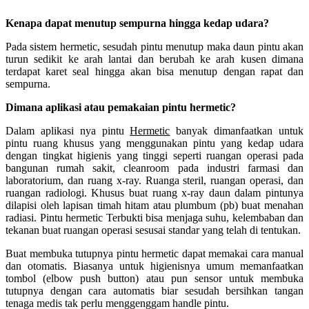
Kenapa dapat menutup sempurna hingga kedap udara?
Pada sistem hermetic, sesudah pintu menutup maka daun pintu akan
turun sedikit ke arah lantai dan berubah ke arah kusen dimana
terdapat karet seal hingga akan bisa menutup dengan rapat dan
sempurna.
Dimana aplikasi atau pemakaian pintu hermetic?
Dalam aplikasi nya pintu
Hermetic
banyak dimanfaatkan untuk
pintu ruang khusus yang menggunakan pintu yang kedap udara
dengan tingkat higienis yang tinggi seperti ruangan operasi pada
bangunan rumah sakit, cleanroom pada industri farmasi dan
laboratorium, dan ruang x-ray. Ruanga steril, ruangan operasi, dan
ruangan radiologi. Khusus buat ruang x-ray daun dalam pintunya
dilapisi oleh lapisan timah hitam atau plumbum (pb) buat menahan
radiasi. Pintu hermetic Terbukti bisa menjaga suhu, kelembaban dan
tekanan buat ruangan operasi sesusai standar yang telah di tentukan.
Buat membuka tutupnya pintu hermetic dapat memakai cara manual
dan otomatis. Biasanya untuk higienisnya umum memanfaatkan
tombol (elbow push button) atau pun sensor untuk membuka
tutupnya dengan cara automatis biar sesudah bersihkan tangan
tenaga medis tak perlu menggenggam handle pintu.