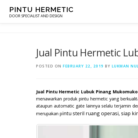
Skip
PINTU HERMETIC
to
DOOR SPECIALIST AND DESIGN
content
Jual Pintu Hermetic L
POSTED ON
FEBRUARY 22, 2019
BY
LUKMAN NU
Jual Pintu Hermetic Lubuk Pinang Mukomuko
menawarkan produk pintu hermetic yang berkualit
ataupun automatic gate lainnya selalu terjamin d
intu steril ruang operasi, siap k
merupakan p