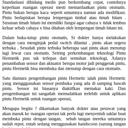
Standarisasi dibidang medis pun berkembang cepat, contohnya
keperluan ruangan operasi mesti memanfaatkan pintu otomatis.
Pintu bukan berupa kaca seperti umumnya namun ada modifikasi.
Pintu berlapiskan berupa lempengan timbal atau timah hitam .
Susunan timah hitam ini memiliki fungsi agar cahaya x tidak tembus
keluar sebab cahaya x bisa ditahan oleh lempengan timah hitam ini.
Dalam buka-tutup pintu otomatis, Si dokter hanya melakukan
dengan cara menginjak pedal switch dilantai , pintu akan segera
terbuka . Sesudah pintu terbuka beberapa saat pintu akan menutup
lagi lewat cara otomatis. Seiring perkembangan teknologi Pintu
Hermetik pun tak terlepas dari sentuhan teknologi, Adanya
penambahan sensor dan aktuator berupa motor jadi penggerak pintu,
pintu Hermetik bisa membuka dan menutup dengan cara otomatis.
Satu diantara pengembangan pintu Hermetic ialah pintu Hermetic
yang mengggunakan sensor pembuka yang ada di samping bawah
pintu. Sensor ini biasanya diaktifkan memakai kaki. Dan
pengembangan ini sangatlah memudahkan terlebih untuk aplikasi
pintu Hermetik untuk ruangan operasi,
Mengapa begitu ? dikarnakan banyak dokter atau perawat yang
akan masuk ke ruangan operasi tak perlu lagi menyentuh saklar buat
membuka pintu dengan tangan, sebab tangan mereka umumnya
sudah repot, entah sedang menggunakan handscoon (sarung tangan