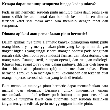
Kenapa dapat menutup sempurna hingga kedap udara?
Pada sistem hermetic, sesudah pintu menutup maka daun pintu akan
turun sedikit ke arah lantai dan berubah ke arah kusen dimana
terdapat karet seal maka akan bisa menutup dengan rapat dan
sempurna.
Dimana aplikasi atau pemanfaatan pintu hermetic?
Dalam aplikasi nya pintu
Hermetic
banyak difungsikan untuk pintu
ruang khusus yang menggunakan pintu yang kedap udara dengan
tingkat higienis yang tinggi seperti ruangan operasi pada bangunan
rumah sakit, cleanroom pada industri farmasi dan laboratorium, dan
ruang x-ray. Ruanga steril, ruangan operasi, dan ruangan radiologi.
Khusus buat ruang x-ray daun dalam pintunya dilapisi oleh lapisan
timah hitam atau plumbum (pb) untuk menahan radiasi. Pintu
hermetic Terbukti bisa menjaga suhu, kelembaban dan tekanan buat
ruangan operasi sesusai standar yang telah di tentukan.
Buat membuka tutupnya pintu hermetic dapat memanfaatkan cara
manual dan otomatis. Biasanya untuk higienisnya umum
memanfaatkan tombol (elbow push button) atau pun sensor buat
membuka tutupnya lewat cara automatis biar sesudah bersihkan
tangan tenaga medis tak perlu menggenggam handle pintu.