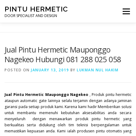
Skip
PINTU HERMETIC
to
Menu
content
DOOR SPECIALIST AND DESIGN
HOME
MOT RUANG OPERASI
PINTU HERMETIC
Jual Pintu Hermetic Mauponggo
Nagekeo Hubungi 081 288 025 058
PROFILE
KONTAK
POSTED ON
JANUARY 13, 2019
BY
LUKMAN NUL HAKIM
Jual Pintu Hermetic Mauponggo Nagekeo
, Produk pintu hermetic
ataupun automatic gate lainnya selalu terjamin dengan adanya jaminan
garansi pada setiap produk kami. Karena kami hadir Memberikan solusi
untuk membantu memenuhi kebutuhan aksesabilitas anda secara
menyeluruh dengan menawarkan produk pintu hermetic yang
berkualitas serta didukung oleh tim teknisi berpengalaman untuk
memastikan kepuasan anda. Kami ialah produsen pintu otomatis yang