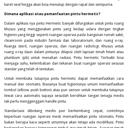
karet seal hingga akan bisa menutup dengan rapat dan sempurna.
Dimana aplikasi atau pemanfaatan pintu hermetic?
Dalam aplikasi nya pintu
Hermetic
banyak difungsikan untuk pintu ruang
khusus yang menggunakan pintu yang kedap udara dengan tingkat
higienis yang tinggi seperti ruangan operasi pada bangunan rumah sakit,
cleanroom pada industri farmasi dan laboratorium, dan ruang x-ray.
Ruanga steril, ruangan operasi, dan ruangan radiologi. Khusus untuk
ruang x-ray daun dalam pintunya dilapisi oleh lapisan timah hitam atau
plumbum (pb) untuk menahan radiasi. Pintu hermetic Terbukti bisa
menjaga suhu, kelembaban dan tekanan buat ruangan operasi sesusai
standar yang telah di tentukan.
Untuk membuka tutupnya pintu hermetic dapat memanfaatkan cara
manual dan otomatis. Biasanya buat higienisnya umum memanfaatkan
tombol (elbow push button) atau pun sensor untuk membuka tutupnya
lewat cara automatis supaya sesudah bersihkan tangan tenaga medis
tak perlu menggenggam handle pintu.
Standarisasi dibidang medis pun berkembang cepat, contohnya
keperluan ruangan operasi mesti memanfaatkan pintu otomatis. Pintu
bukan berupa kaca seperti umumnya akan tetapi ada modifikasi. Pintu
berlapiskan berupa lempengan timbal atau timah hitam . Susunan timah