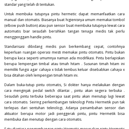
standar yang telah di tentukan.
Untuk membuka tutupnya pintu hermetic dapat memanfaatkan cara
manual dan otomatis. Biasanya buat higienisnya umum memakai tombol
(elbow push button) atau pun sensor buat membuka tutupnya lewat cara
automatis biar sesudah bersihkan tangan tenaga medis tak perlu
menggenggam handle pintu.
Standarisasi dibidang medis pun berkembang cepat, contohnya
keperluan ruangan operasi mesti memakai pintu otomatis. Pintu bukan
berupa kaca seperti umumnya namun ada modifikasi. Pintu berlapiskan
berupa lempengan timbal atau timah hitam . Susunan timah hitam ini
memiliki fungsi agar cahaya x tidak tembus keluar disebabkan cahaya x
bisa ditahan oleh lempengan timah hitam ini.
Dalam buka-tutup pintu otomatis, Si dokter hanya melakukan dengan
cara menginjak pedal switch dilantai , pintu akan segera terbuka .
Sesudah pintu terbuka beberapa saat pintu akan menutup lagi lewat
cara otomatis. Seiring perkembangan teknologi Pintu Hermetik pun tak
terlepas dari sentuhan teknologi, Adanya penambahan sensor dan
aktuator berupa motor jadi penggerak pintu, pintu Hermetik bisa
membuka dan menutup dengan cara otomatis.
Satu diantara pengembangan pintu Hermetic merupakan pintu Hermetic