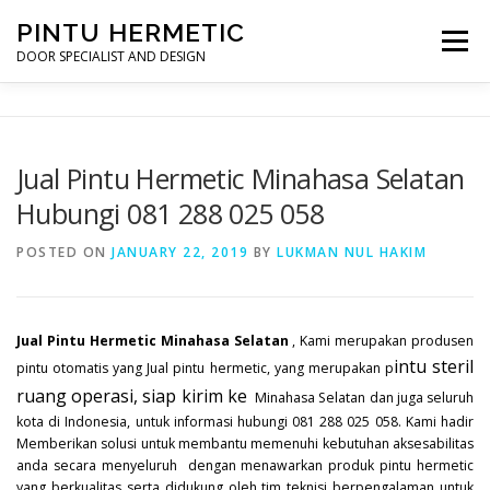
Skip
PINTU HERMETIC
to
Menu
content
DOOR SPECIALIST AND DESIGN
HOME
MOT RUANG OPERASI
PINTU HERMETIC
Jual Pintu Hermetic Minahasa Selatan
Hubungi 081 288 025 058
PROFILE
KONTAK
POSTED ON
JANUARY 22, 2019
BY
LUKMAN NUL HAKIM
Jual Pintu Hermetic Minahasa Selatan
, Kami merupakan produsen
intu steril
pintu otomatis yang Jual pintu hermetic, yang merupakan p
ruang operasi, siap kirim ke
Minahasa Selatan dan juga seluruh
kota di Indonesia, untuk informasi hubungi 081 288 025 058. Kami hadir
Memberikan solusi untuk membantu memenuhi kebutuhan aksesabilitas
anda secara menyeluruh dengan menawarkan produk pintu hermetic
yang berkualitas serta didukung oleh tim teknisi berpengalaman untuk