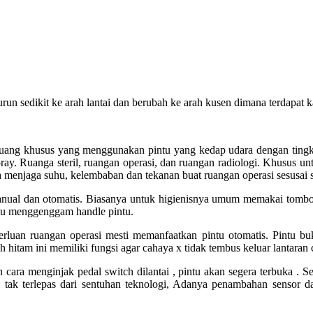
run sedikit ke arah lantai dan berubah ke arah kusen dimana terdapat 
uang khusus yang menggunakan pintu yang kedap udara dengan tingkat
-ray. Ruanga steril, ruangan operasi, dan ruangan radiologi. Khusus un
a menjaga suhu, kelembaban dan tekanan buat ruangan operasi sesusai s
nual dan otomatis. Biasanya untuk higienisnya umum memakai tombol
rlu menggenggam handle pintu.
rluan ruangan operasi mesti memanfaatkan pintu otomatis. Pintu bu
 hitam ini memiliki fungsi agar cahaya x tidak tembus keluar lantaran 
cara menginjak pedal switch dilantai , pintu akan segera terbuka . 
 tak terlepas dari sentuhan teknologi, Adanya penambahan sensor da