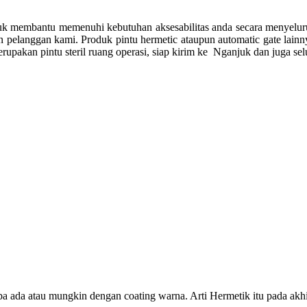
uk membantu memenuhi kebutuhan aksesabilitas anda secara menyelur
pelanggan kami. Produk pintu hermetic ataupun automatic gate lainny
merupakan p
intu steril ruang operasi, siap kirim ke
Nganjuk dan juga selu
npa ada atau mungkin dengan coating warna. Arti Hermetik itu pada akhi