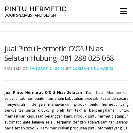
Skip
PINTU HERMETIC
to
Menu
content
DOOR SPECIALIST AND DESIGN
HOME
MOT RUANG OPERASI
PINTU HERMETIC
Jual Pintu Hermetic O’O’U Nias
Selatan Hubungi 081 288 025 058
PROFILE
KONTAK
POSTED ON
JANUARY 6, 2019
BY
LUKMAN NUL HAKIM
Jual Pintu Hermetic O’O’U Nias Selatan
, Kami hadir Memberikan
solusi untuk membantu memenuhi kebutuhan aksesabilitas anda secara
menyeluruh dengan menawarkan produk pintu hermetic yang
berkualitas serta didukung oleh tim teknisi berpengalaman untuk
memastikan kepuasan pelanggan kami. Produk pintu hermetic ataupun
automatic gate lainnya selalu terjamin dengan adanya jaminan garansi
pada setiap produk. Kami merupakan produsen pintu otomatis yang Jual