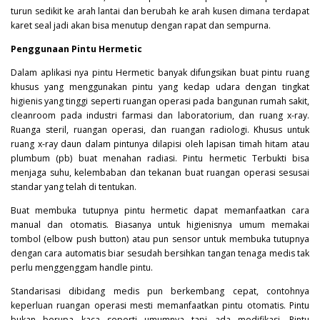
turun sedikit ke arah lantai dan berubah ke arah kusen dimana terdapat
karet seal jadi akan bisa menutup dengan rapat dan sempurna.
Penggunaan Pintu Hermetic
Dalam aplikasi nya pintu
Hermetic
banyak difungsikan buat pintu ruang
khusus yang menggunakan pintu yang kedap udara dengan tingkat
higienis yang tinggi seperti ruangan operasi pada bangunan rumah sakit,
cleanroom pada industri farmasi dan laboratorium, dan ruang x-ray.
Ruanga steril, ruangan operasi, dan ruangan radiologi. Khusus untuk
ruang x-ray daun dalam pintunya dilapisi oleh lapisan timah hitam atau
plumbum (pb) buat menahan radiasi. Pintu hermetic Terbukti bisa
menjaga suhu, kelembaban dan tekanan buat ruangan operasi sesusai
standar yang telah di tentukan.
Buat membuka tutupnya pintu hermetic dapat memanfaatkan cara
manual dan otomatis. Biasanya untuk higienisnya umum memakai
tombol (elbow push button) atau pun sensor untuk membuka tutupnya
dengan cara automatis biar sesudah bersihkan tangan tenaga medis tak
perlu menggenggam handle pintu.
Standarisasi dibidang medis pun berkembang cepat, contohnya
keperluan ruangan operasi mesti memanfaatkan pintu otomatis. Pintu
bukan berupa kaca seperti umumnya tapi ada modifikasi. Pintu