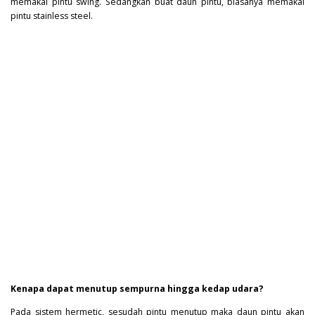
memakai pintu swing. Sedangkan buat daun pintu, biasanya memakai
pintu stainless steel.
Kenapa dapat menutup sempurna hingga kedap udara?
Pada sistem hermetic, sesudah pintu menutup maka daun pintu akan