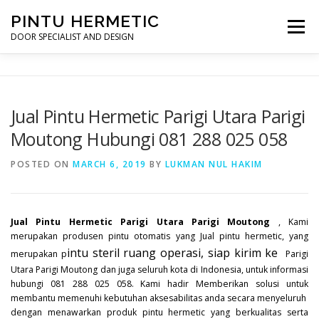
Skip
PINTU HERMETIC
to
Menu
content
DOOR SPECIALIST AND DESIGN
HOME
MOT RUANG OPERASI
PINTU HERMETIC
Jual Pintu Hermetic Parigi Utara Parigi
Moutong Hubungi 081 288 025 058
PROFILE
KONTAK
POSTED ON
MARCH 6, 2019
BY
LUKMAN NUL HAKIM
Jual Pintu Hermetic Parigi Utara Parigi Moutong
, Kami
merupakan produsen pintu otomatis yang Jual pintu hermetic, yang
intu steril ruang operasi, siap kirim ke
merupakan p
Parigi
Utara Parigi Moutong dan juga seluruh kota di Indonesia, untuk informasi
hubungi 081 288 025 058. Kami hadir Memberikan solusi untuk
membantu memenuhi kebutuhan aksesabilitas anda secara menyeluruh
dengan menawarkan produk pintu hermetic yang berkualitas serta