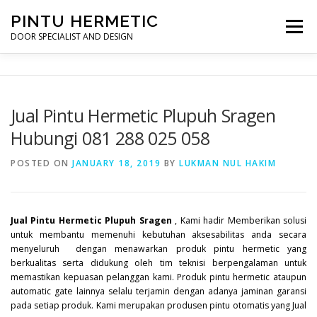
Skip
PINTU HERMETIC
to
Menu
content
DOOR SPECIALIST AND DESIGN
HOME
MOT RUANG OPERASI
PINTU HERMETIC
Jual Pintu Hermetic Plupuh Sragen
Hubungi 081 288 025 058
PROFILE
KONTAK
POSTED ON
JANUARY 18, 2019
BY
LUKMAN NUL HAKIM
Jual Pintu Hermetic Plupuh Sragen
, Kami hadir Memberikan solusi
untuk membantu memenuhi kebutuhan aksesabilitas anda secara
menyeluruh dengan menawarkan produk pintu hermetic yang
berkualitas serta didukung oleh tim teknisi berpengalaman untuk
memastikan kepuasan pelanggan kami. Produk pintu hermetic ataupun
automatic gate lainnya selalu terjamin dengan adanya jaminan garansi
pada setiap produk. Kami merupakan produsen pintu otomatis yang Jual