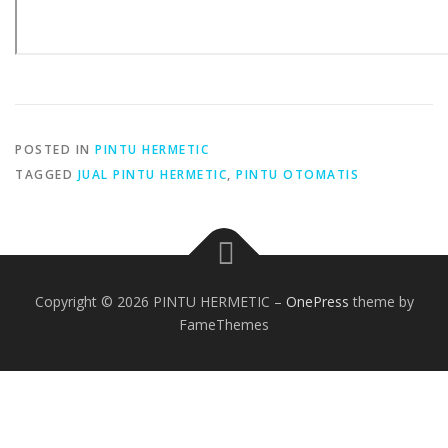
POSTED IN
PINTU HERMETIC
TAGGED
JUAL PINTU HERMETIC
,
PINTU OTOMATIS
Copyright © 2026 PINTU HERMETIC
–
OnePress
theme by
FameThemes