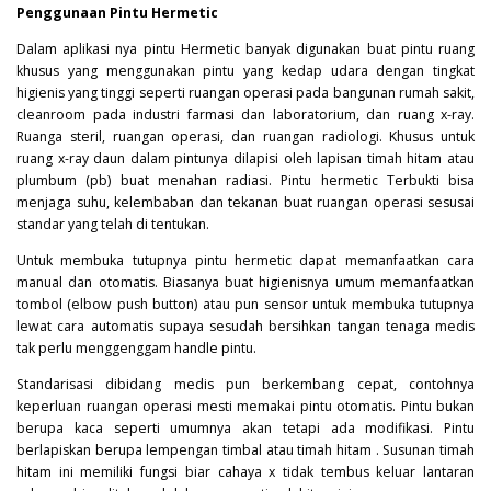
Penggunaan Pintu Hermetic
Dalam aplikasi nya pintu
Hermetic
banyak digunakan buat pintu ruang
khusus yang menggunakan pintu yang kedap udara dengan tingkat
higienis yang tinggi seperti ruangan operasi pada bangunan rumah sakit,
cleanroom pada industri farmasi dan laboratorium, dan ruang x-ray.
Ruanga steril, ruangan operasi, dan ruangan radiologi. Khusus untuk
ruang x-ray daun dalam pintunya dilapisi oleh lapisan timah hitam atau
plumbum (pb) buat menahan radiasi. Pintu hermetic Terbukti bisa
menjaga suhu, kelembaban dan tekanan buat ruangan operasi sesusai
standar yang telah di tentukan.
Untuk membuka tutupnya pintu hermetic dapat memanfaatkan cara
manual dan otomatis. Biasanya buat higienisnya umum memanfaatkan
tombol (elbow push button) atau pun sensor untuk membuka tutupnya
lewat cara automatis supaya sesudah bersihkan tangan tenaga medis
tak perlu menggenggam handle pintu.
Standarisasi dibidang medis pun berkembang cepat, contohnya
keperluan ruangan operasi mesti memakai pintu otomatis. Pintu bukan
berupa kaca seperti umumnya akan tetapi ada modifikasi. Pintu
berlapiskan berupa lempengan timbal atau timah hitam . Susunan timah
hitam ini memiliki fungsi biar cahaya x tidak tembus keluar lantaran