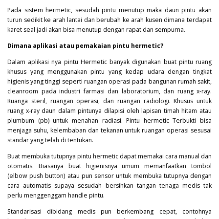
Pada sistem hermetic, sesudah pintu menutup maka daun pintu akan
turun sedikit ke arah lantai dan berubah ke arah kusen dimana terdapat
karet seal jadi akan bisa menutup dengan rapat dan sempurna.
Dimana aplikasi atau pemakaian pintu hermetic?
Dalam aplikasi nya pintu
Hermetic
banyak digunakan buat pintu ruang
khusus yang menggunakan pintu yang kedap udara dengan tingkat
higienis yang tinggi seperti ruangan operasi pada bangunan rumah sakit,
cleanroom pada industri farmasi dan laboratorium, dan ruang x-ray.
Ruanga steril, ruangan operasi, dan ruangan radiologi. Khusus untuk
ruang x-ray daun dalam pintunya dilapisi oleh lapisan timah hitam atau
plumbum (pb) untuk menahan radiasi. Pintu hermetic Terbukti bisa
menjaga suhu, kelembaban dan tekanan untuk ruangan operasi sesusai
standar yang telah di tentukan.
Buat membuka tutupnya pintu hermetic dapat memakai cara manual dan
otomatis. Biasanya buat higienisnya umum memanfaatkan tombol
(elbow push button) atau pun sensor untuk membuka tutupnya dengan
cara automatis supaya sesudah bersihkan tangan tenaga medis tak
perlu menggenggam handle pintu.
Standarisasi dibidang medis pun berkembang cepat, contohnya