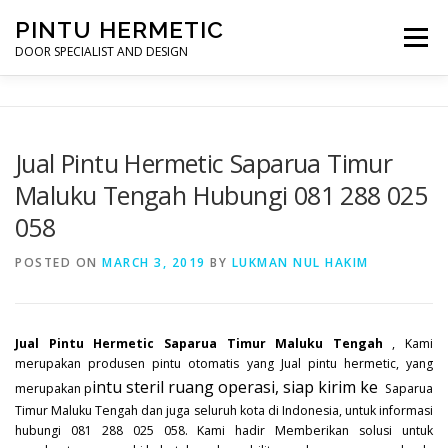
Skip
PINTU HERMETIC
to
Menu
content
DOOR SPECIALIST AND DESIGN
HOME
MOT RUANG OPERASI
PINTU HERMETIC
Jual Pintu Hermetic Saparua Timur
Maluku Tengah Hubungi 081 288 025
PROFILE
KONTAK
058
POSTED ON
MARCH 3, 2019
BY
LUKMAN NUL HAKIM
Jual Pintu Hermetic Saparua Timur Maluku Tengah
, Kami
merupakan produsen pintu otomatis yang Jual pintu hermetic, yang
intu steril ruang operasi, siap kirim ke
merupakan p
Saparua
Timur Maluku Tengah dan juga seluruh kota di Indonesia, untuk informasi
hubungi 081 288 025 058. Kami hadir Memberikan solusi untuk