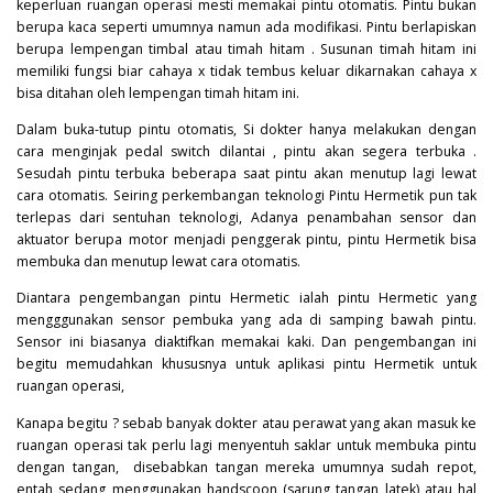
keperluan ruangan operasi mesti memakai pintu otomatis. Pintu bukan
berupa kaca seperti umumnya namun ada modifikasi. Pintu berlapiskan
berupa lempengan timbal atau timah hitam . Susunan timah hitam ini
memiliki fungsi biar cahaya x tidak tembus keluar dikarnakan cahaya x
bisa ditahan oleh lempengan timah hitam ini.
Dalam buka-tutup pintu otomatis, Si dokter hanya melakukan dengan
cara menginjak pedal switch dilantai , pintu akan segera terbuka .
Sesudah pintu terbuka beberapa saat pintu akan menutup lagi lewat
cara otomatis. Seiring perkembangan teknologi Pintu Hermetik pun tak
terlepas dari sentuhan teknologi, Adanya penambahan sensor dan
aktuator berupa motor menjadi penggerak pintu, pintu Hermetik bisa
membuka dan menutup lewat cara otomatis.
Diantara pengembangan pintu Hermetic ialah pintu Hermetic yang
mengggunakan sensor pembuka yang ada di samping bawah pintu.
Sensor ini biasanya diaktifkan memakai kaki. Dan pengembangan ini
begitu memudahkan khususnya untuk aplikasi pintu Hermetik untuk
ruangan operasi,
Kanapa begitu ? sebab banyak dokter atau perawat yang akan masuk ke
ruangan operasi tak perlu lagi menyentuh saklar untuk membuka pintu
dengan tangan, disebabkan tangan mereka umumnya sudah repot,
entah sedang menggunakan handscoon (sarung tangan latek) atau hal