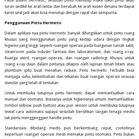
Pada sistem hermetic, sesudah pintu menutup maka daun pintu akan
turun sedikit ke arah lantai dan berubah ke arah kusen dimana terdapat
karet seal jadi akan bisa menutup dengan rapat dan sempurna.
Penggunaan Pintu Hermetic
Dalam aplikasi nya pintu
Hermetic
banyak difungsikan untuk pintu ruang
khusus yang menggunakan pintu yang kedap udara dengan tingkat
higienis yang tinggi seperti ruangan operasi pada bangunan rumah sakit,
cleanroom pada industri farmasi dan laboratorium, dan ruang x-ray.
Ruanga steril, ruangan operasi, dan ruangan radiologi. Khusus untuk
ruang x-ray daun dalam pintunya dilapisi oleh lapisan timah hitam atau
plumbum (pb) buat menahan radiasi. Pintu hermetic Terbukti bisa
menjaga suhu, kelembaban dan tekanan buat ruangan operasi sesusai
standar yang telah di tentukan.
Untuk membuka tutupnya pintu hermetic dapat memanfaatkan cara
manual dan otomatis. Biasanya untuk higienisnya umum memanfaatkan
tombol (elbow push button) atau pun sensor untuk membuka tutupnya
lewat cara automatis supaya sesudah bersihkan tangan tenaga medis
tak perlu menggenggam handle pintu.
Standarisasi dibidang medis pun berkembang cepat, contohnya
keperluan ruangan operasi mesti memakai pintu otomatis. Pintu bukan