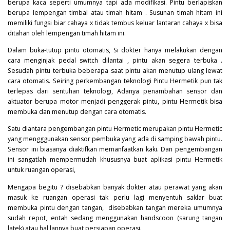
berupa kaca seperti umumnya tapi ada modifikasi. Pintu berlapiskan
berupa lempengan timbal atau timah hitam . Susunan timah hitam ini
memiliki fungsi biar cahaya x tidak tembus keluar lantaran cahaya x bisa
ditahan oleh lempengan timah hitam ini.
Dalam buka-tutup pintu otomatis, Si dokter hanya melakukan dengan
cara menginjak pedal switch dilantai , pintu akan segera terbuka .
Sesudah pintu terbuka beberapa saat pintu akan menutup ulang lewat
cara otomatis. Seiring perkembangan teknologi Pintu Hermetik pun tak
terlepas dari sentuhan teknologi, Adanya penambahan sensor dan
aktuator berupa motor menjadi penggerak pintu, pintu Hermetik bisa
membuka dan menutup dengan cara otomatis.
Satu diantara pengembangan pintu Hermetic merupakan pintu Hermetic
yang mengggunakan sensor pembuka yang ada di samping bawah pintu.
Sensor ini biasanya diaktifkan memanfaatkan kaki. Dan pengembangan
ini sangatlah mempermudah khususnya buat aplikasi pintu Hermetik
untuk ruangan operasi,
Mengapa begitu ? disebabkan banyak dokter atau perawat yang akan
masuk ke ruangan operasi tak perlu lagi menyentuh saklar buat
membuka pintu dengan tangan, disebabkan tangan mereka umumnya
sudah repot, entah sedang menggunakan handscoon (sarung tangan
latek) atau hal lannya buat persiapan operasi.