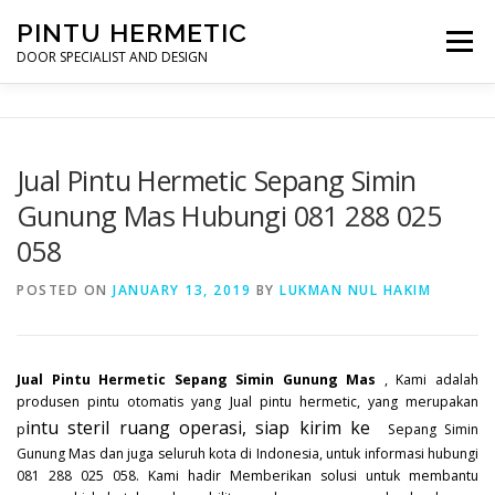
Skip
PINTU HERMETIC
to
Menu
content
DOOR SPECIALIST AND DESIGN
HOME
MOT RUANG OPERASI
PINTU HERMETIC
Jual Pintu Hermetic Sepang Simin
Gunung Mas Hubungi 081 288 025
PROFILE
KONTAK
058
POSTED ON
JANUARY 13, 2019
BY
LUKMAN NUL HAKIM
Jual Pintu Hermetic Sepang Simin Gunung Mas
, Kami adalah
produsen pintu otomatis yang Jual pintu hermetic, yang merupakan
intu steril ruang operasi, siap kirim ke
p
Sepang Simin
Gunung Mas dan juga seluruh kota di Indonesia, untuk informasi hubungi
081 288 025 058. Kami hadir Memberikan solusi untuk membantu