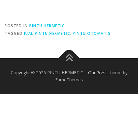
POSTED IN
PINTU HERMETIC
TAGGED
JUAL PINTU HERMETIC
,
PINTU OTOMATIS
Copyright © 2026 PINTU HERMETIC
–
OnePress
theme by
FameThemes