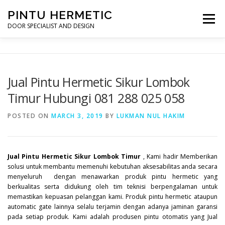
Skip
PINTU HERMETIC
to
Menu
content
DOOR SPECIALIST AND DESIGN
HOME
MOT RUANG OPERASI
PINTU HERMETIC
Jual Pintu Hermetic Sikur Lombok
Timur Hubungi 081 288 025 058
PROFILE
KONTAK
POSTED ON
MARCH 3, 2019
BY
LUKMAN NUL HAKIM
Jual Pintu Hermetic Sikur Lombok Timur
, Kami hadir Memberikan
solusi untuk membantu memenuhi kebutuhan aksesabilitas anda secara
menyeluruh dengan menawarkan produk pintu hermetic yang
berkualitas serta didukung oleh tim teknisi berpengalaman untuk
memastikan kepuasan pelanggan kami. Produk pintu hermetic ataupun
automatic gate lainnya selalu terjamin dengan adanya jaminan garansi
pada setiap produk. Kami adalah produsen pintu otomatis yang Jual