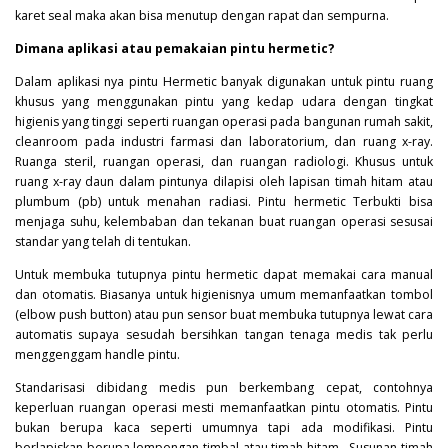
karet seal maka akan bisa menutup dengan rapat dan sempurna.
Dimana aplikasi atau pemakaian pintu hermetic?
Dalam aplikasi nya pintu
Hermetic
banyak digunakan untuk pintu ruang
khusus yang menggunakan pintu yang kedap udara dengan tingkat
higienis yang tinggi seperti ruangan operasi pada bangunan rumah sakit,
cleanroom pada industri farmasi dan laboratorium, dan ruang x-ray.
Ruanga steril, ruangan operasi, dan ruangan radiologi. Khusus untuk
ruang x-ray daun dalam pintunya dilapisi oleh lapisan timah hitam atau
plumbum (pb) untuk menahan radiasi. Pintu hermetic Terbukti bisa
menjaga suhu, kelembaban dan tekanan buat ruangan operasi sesusai
standar yang telah di tentukan.
Untuk membuka tutupnya pintu hermetic dapat memakai cara manual
dan otomatis. Biasanya untuk higienisnya umum memanfaatkan tombol
(elbow push button) atau pun sensor buat membuka tutupnya lewat cara
automatis supaya sesudah bersihkan tangan tenaga medis tak perlu
menggenggam handle pintu.
Standarisasi dibidang medis pun berkembang cepat, contohnya
keperluan ruangan operasi mesti memanfaatkan pintu otomatis. Pintu
bukan berupa kaca seperti umumnya tapi ada modifikasi. Pintu
berlapiskan berupa lempengan timbal atau timah hitam . Susunan timah