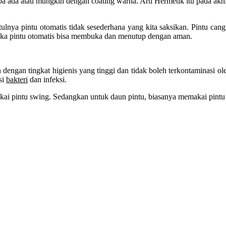
anpa ada atau mungkin dengan coating warna. Arti Hermetik itu pada akhi
tulnya pintu otomatis tidak sesederhana yang kita saksikan. Pintu can
maka pintu otomatis bisa membuka dan menutup dengan aman.
 dengan tingkat higienis yang tinggi dan tidak boleh terkontaminasi ol
si
bakteri
dan infeksi.
kai pintu swing. Sedangkan untuk daun pintu, biasanya memakai pintu st