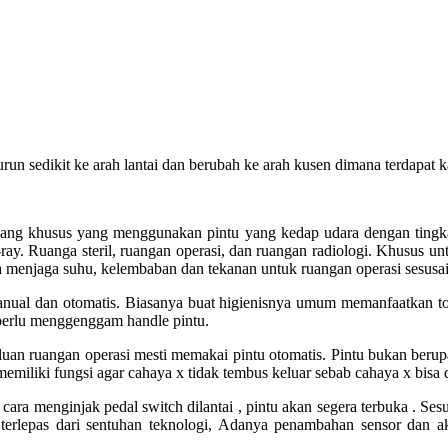
run sedikit ke arah lantai dan berubah ke arah kusen dimana terdapat 
uang khusus yang menggunakan pintu yang kedap udara dengan tingkat
-ray. Ruanga steril, ruangan operasi, dan ruangan radiologi. Khusus un
a menjaga suhu, kelembaban dan tekanan untuk ruangan operasi sesusai 
nual dan otomatis. Biasanya buat higienisnya umum memanfaatkan t
 perlu menggenggam handle pintu.
uan ruangan operasi mesti memakai pintu otomatis. Pintu bukan berupa
emiliki fungsi agar cahaya x tidak tembus keluar sebab cahaya x bisa 
ara menginjak pedal switch dilantai , pintu akan segera terbuka . Ses
 terlepas dari sentuhan teknologi, Adanya penambahan sensor dan ak