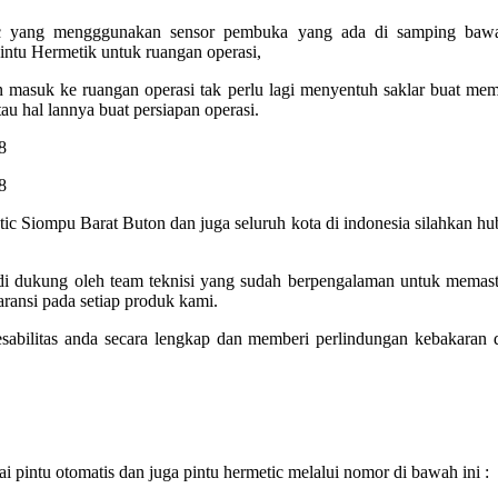
ic yang mengggunakan sensor pembuka yang ada di samping bawah
intu Hermetik untuk ruangan operasi,
n masuk ke ruangan operasi tak perlu lagi menyentuh saklar buat m
au hal lannya buat persiapan operasi.
etic Siompu Barat Buton dan juga seluruh kota di indonesia silahkan 
 di dukung oleh team teknisi yang sudah berpengalaman untuk memas
aransi pada setiap produk kami.
abilitas anda secara lengkap dan memberi perlindungan kebakaran
pintu otomatis dan juga pintu hermetic melalui nomor di bawah ini :