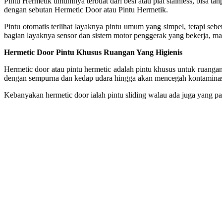
Pintu Hermetik umumnya terbuat dari besi atau plat stainless, bisa t
dengan sebutan Hermetic Door atau Pintu Hermetik.
Pintu otomatis terlihat layaknya pintu umum yang simpel, tetapi sebe
bagian layaknya sensor dan sistem motor penggerak yang bekerja, 
Hermetic Door Pintu Khusus Ruangan Yang Higienis
Hermetic door atau pintu hermetic adalah pintu khusus untuk ruangan
dengan sempurna dan kedap udara hingga akan mencegah kontamina
Kebanyakan hermetic door ialah pintu sliding walau ada juga yang pa