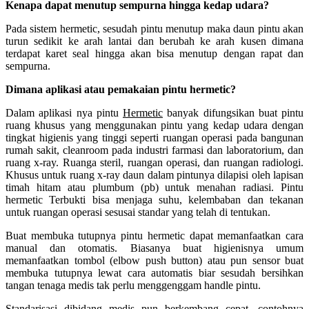
Kenapa dapat menutup sempurna hingga kedap udara?
Pada sistem hermetic, sesudah pintu menutup maka daun pintu akan
turun sedikit ke arah lantai dan berubah ke arah kusen dimana
terdapat karet seal hingga akan bisa menutup dengan rapat dan
sempurna.
Dimana aplikasi atau pemakaian pintu hermetic?
Dalam aplikasi nya pintu
Hermetic
banyak difungsikan buat pintu
ruang khusus yang menggunakan pintu yang kedap udara dengan
tingkat higienis yang tinggi seperti ruangan operasi pada bangunan
rumah sakit, cleanroom pada industri farmasi dan laboratorium, dan
ruang x-ray. Ruanga steril, ruangan operasi, dan ruangan radiologi.
Khusus untuk ruang x-ray daun dalam pintunya dilapisi oleh lapisan
timah hitam atau plumbum (pb) untuk menahan radiasi. Pintu
hermetic Terbukti bisa menjaga suhu, kelembaban dan tekanan
untuk ruangan operasi sesusai standar yang telah di tentukan.
Buat membuka tutupnya pintu hermetic dapat memanfaatkan cara
manual dan otomatis. Biasanya buat higienisnya umum
memanfaatkan tombol (elbow push button) atau pun sensor buat
membuka tutupnya lewat cara automatis biar sesudah bersihkan
tangan tenaga medis tak perlu menggenggam handle pintu.
Standarisasi dibidang medis pun berkembang cepat, contohnya