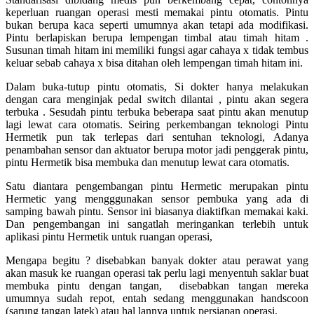
keperluan ruangan operasi mesti memakai pintu otomatis. Pintu
bukan berupa kaca seperti umumnya akan tetapi ada modifikasi.
Pintu berlapiskan berupa lempengan timbal atau timah hitam .
Susunan timah hitam ini memiliki fungsi agar cahaya x tidak tembus
keluar sebab cahaya x bisa ditahan oleh lempengan timah hitam ini.
Dalam buka-tutup pintu otomatis, Si dokter hanya melakukan
dengan cara menginjak pedal switch dilantai , pintu akan segera
terbuka . Sesudah pintu terbuka beberapa saat pintu akan menutup
lagi lewat cara otomatis. Seiring perkembangan teknologi Pintu
Hermetik pun tak terlepas dari sentuhan teknologi, Adanya
penambahan sensor dan aktuator berupa motor jadi penggerak pintu,
pintu Hermetik bisa membuka dan menutup lewat cara otomatis.
Satu diantara pengembangan pintu Hermetic merupakan pintu
Hermetic yang mengggunakan sensor pembuka yang ada di
samping bawah pintu. Sensor ini biasanya diaktifkan memakai kaki.
Dan pengembangan ini sangatlah meringankan terlebih untuk
aplikasi pintu Hermetik untuk ruangan operasi,
Mengapa begitu ? disebabkan banyak dokter atau perawat yang
akan masuk ke ruangan operasi tak perlu lagi menyentuh saklar buat
membuka pintu dengan tangan, disebabkan tangan mereka
umumnya sudah repot, entah sedang menggunakan handscoon
(sarung tangan latek) atau hal lannya untuk persiapan operasi.