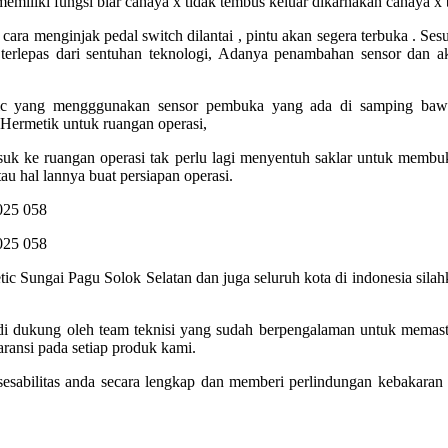
emiliki fungsi biar cahaya x tidak tembus keluar dikarnakan cahaya x 
ara menginjak pedal switch dilantai , pintu akan segera terbuka . Ses
 terlepas dari sentuhan teknologi, Adanya penambahan sensor dan ak
ic yang mengggunakan sensor pembuka yang ada di samping bawah 
 Hermetik untuk ruangan operasi,
asuk ke ruangan operasi tak perlu lagi menyentuh saklar untuk mem
au hal lannya buat persiapan operasi.
etic Sungai Pagu Solok Selatan dan juga seluruh kota di indonesia sil
 di dukung oleh team teknisi yang sudah berpengalaman untuk memas
aransi pada setiap produk kami.
abilitas anda secara lengkap dan memberi perlindungan kebakaran