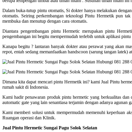
berupa lempengan timbal atau timah hitam . Susunan timah hitam ini m
Dalam buka-tutup pintu otomatis, Si dokter hanya melakukan dengan c
otomatis. Seiring perkembangan teknologi Pintu Hermetik pun tak
membuka dan menutup dengan cara otomatis.
Diantara pengembangan pintu Hermetic merupakan pintu Hermet
pengembangan ini begitu mempermudah terlebih untuk aplikasi pintu
Kanapa begitu ? lantaran banyak dokter atau perawat yang akan m
repot, entah sedang memanfaatkan handscoon (sarung tangan latek) at
Dimana kita dapat mencari pintu Hermetik ini? kami Jual Pintu herm
rumah sakit di Indonesia.
Kami hadir penawaran produk pintu hermetic yang berkualitas dan
automatic gate yang lain senantiasa terjamin dengan adanya agunan g
Kami memberi solusi untuk mempermudah memenuhi keperluan akses
Ruangan operasi dan Klinik.
Jual Pintu Hermetic Sungai Pagu Solok Selatan