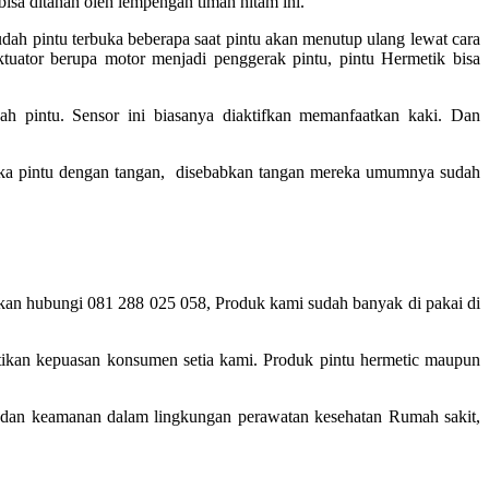
bisa ditahan oleh lempengan timah hitam ini.
udah pintu terbuka beberapa saat pintu akan menutup ulang lewat cara
tuator berupa motor menjadi penggerak pintu, pintu Hermetik bisa
pintu. Sensor ini biasanya diaktifkan memanfaatkan kaki. Dan
buka pintu dengan tangan, disebabkan tangan mereka umumnya sudah
ahkan hubungi 081 288 025 058, Produk kami sudah banyak di pakai di
tikan kepuasan konsumen setia kami. Produk pintu hermetic maupun
 dan keamanan dalam lingkungan perawatan kesehatan Rumah sakit,