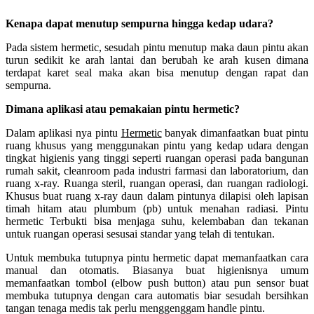
Kenapa dapat menutup sempurna hingga kedap udara?
Pada sistem hermetic, sesudah pintu menutup maka daun pintu akan
turun sedikit ke arah lantai dan berubah ke arah kusen dimana
terdapat karet seal maka akan bisa menutup dengan rapat dan
sempurna.
Dimana aplikasi atau pemakaian pintu hermetic?
Dalam aplikasi nya pintu
Hermetic
banyak dimanfaatkan buat pintu
ruang khusus yang menggunakan pintu yang kedap udara dengan
tingkat higienis yang tinggi seperti ruangan operasi pada bangunan
rumah sakit, cleanroom pada industri farmasi dan laboratorium, dan
ruang x-ray. Ruanga steril, ruangan operasi, dan ruangan radiologi.
Khusus buat ruang x-ray daun dalam pintunya dilapisi oleh lapisan
timah hitam atau plumbum (pb) untuk menahan radiasi. Pintu
hermetic Terbukti bisa menjaga suhu, kelembaban dan tekanan
untuk ruangan operasi sesusai standar yang telah di tentukan.
Untuk membuka tutupnya pintu hermetic dapat memanfaatkan cara
manual dan otomatis. Biasanya buat higienisnya umum
memanfaatkan tombol (elbow push button) atau pun sensor buat
membuka tutupnya dengan cara automatis biar sesudah bersihkan
tangan tenaga medis tak perlu menggenggam handle pintu.