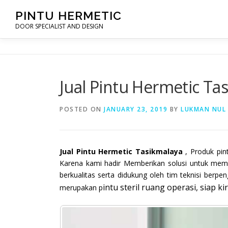
Skip
PINTU HERMETIC
to
DOOR SPECIALIST AND DESIGN
content
Jual Pintu Hermetic Ta
POSTED ON
JANUARY 23, 2019
BY
LUKMAN NUL
Jual Pintu Hermetic Tasikmalaya
, Produk pin
Karena kami hadir Memberikan solusi untuk mem
berkualitas serta didukung oleh tim teknisi ber
intu steril ruang operasi, siap k
merupakan p