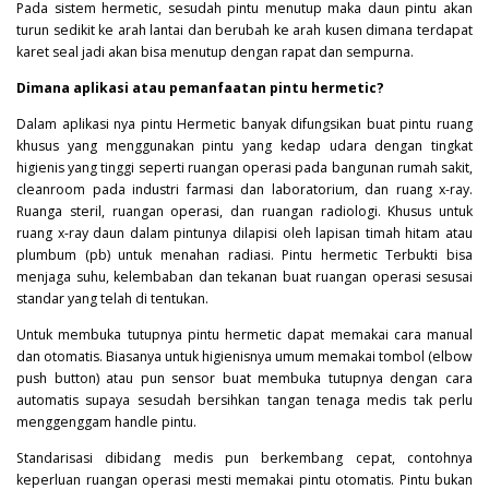
Pada sistem hermetic, sesudah pintu menutup maka daun pintu akan
turun sedikit ke arah lantai dan berubah ke arah kusen dimana terdapat
karet seal jadi akan bisa menutup dengan rapat dan sempurna.
Dimana aplikasi atau pemanfaatan pintu hermetic?
Dalam aplikasi nya pintu
Hermetic
banyak difungsikan buat pintu ruang
khusus yang menggunakan pintu yang kedap udara dengan tingkat
higienis yang tinggi seperti ruangan operasi pada bangunan rumah sakit,
cleanroom pada industri farmasi dan laboratorium, dan ruang x-ray.
Ruanga steril, ruangan operasi, dan ruangan radiologi. Khusus untuk
ruang x-ray daun dalam pintunya dilapisi oleh lapisan timah hitam atau
plumbum (pb) untuk menahan radiasi. Pintu hermetic Terbukti bisa
menjaga suhu, kelembaban dan tekanan buat ruangan operasi sesusai
standar yang telah di tentukan.
Untuk membuka tutupnya pintu hermetic dapat memakai cara manual
dan otomatis. Biasanya untuk higienisnya umum memakai tombol (elbow
push button) atau pun sensor buat membuka tutupnya dengan cara
automatis supaya sesudah bersihkan tangan tenaga medis tak perlu
menggenggam handle pintu.
Standarisasi dibidang medis pun berkembang cepat, contohnya
keperluan ruangan operasi mesti memakai pintu otomatis. Pintu bukan