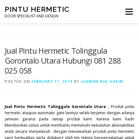
Skip
PINTU HERMETIC
to
Menu
content
DOOR SPECIALIST AND DESIGN
HOME
MOT RUANG OPERASI
PINTU HERMETIC
Jual Pintu Hermetic Tolinggula
Gorontalo Utara Hubungi 081 288
PROFILE
KONTAK
025 058
POSTED ON
FEBRUARY 11, 2019
BY
LUKMAN NUL HAKIM
Jual Pintu Hermetic Tolinggula Gorontalo Utara
, Produk pintu
hermetic ataupun automatic gate lainnya selalu terjamin dengan adanya
jaminan garansi pada setiap produk kami. Karena kami hadir
Memberikan solusi untuk membantu memenuhi kebutuhan aksesabilitas
anda secara menyeluruh dengan menawarkan produk pintu hermetic
yang berkualitas serta didukung oleh tim teknisi berpengalaman untuk