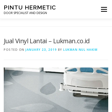
Skip
PINTU HERMETIC
to
Menu
content
DOOR SPECIALIST AND DESIGN
HOME
MOT RUANG OPERASI
PINTU HERMETIC
Jual Vinyl Lantai – Lukman.co.id
PROFILE
KONTAK
POSTED ON
JANUARY 23, 2019
BY
LUKMAN NUL HAKIM