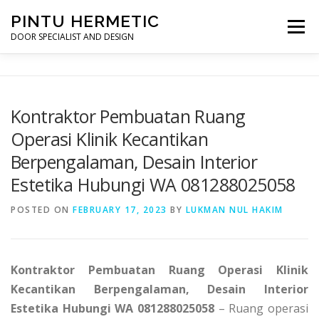
Skip
PINTU HERMETIC
to
Menu
content
DOOR SPECIALIST AND DESIGN
HOME
MOT RUANG OPERASI
PINTU HERMETIC
Kontraktor Pembuatan Ruang
Operasi Klinik Kecantikan
PROFILE
KONTAK
Berpengalaman, Desain Interior
Estetika Hubungi WA 081288025058
POSTED ON
FEBRUARY 17, 2023
BY
LUKMAN NUL HAKIM
Kontraktor Pembuatan Ruang Operasi Klinik
Kecantikan Berpengalaman, Desain Interior
Estetika Hubungi WA 081288025058
– Ruang operasi