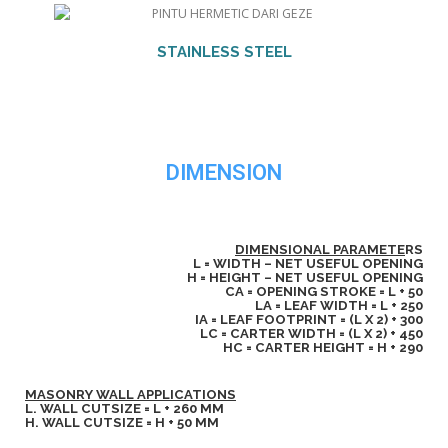
STAINLESS STEEL
DIMENSION
DIMENSIONAL PARAMETE
RS
L = WIDTH – NET USEFUL OPENING
H = HEIGHT – NET USEFUL OPENING
CA = OPENING STROKE = L + 50
LA = LEAF WIDTH = L + 250
IA = LEAF FOOTPRINT = (L X 2) + 300
LC = CARTER WIDTH = (L X 2) + 450
HC = CARTER HEIGHT = H + 290
MASONRY WALL APPLICATIONS
L. WALL CUTSIZE = L + 260 MM
H. WALL CUTSIZE = H + 50 MM