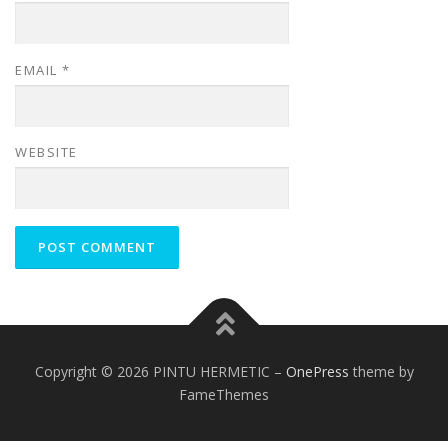
EMAIL
*
WEBSITE
Copyright © 2026 PINTU HERMETIC
–
OnePress
theme by
FameThemes