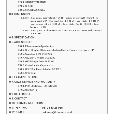
SANDWITCH PANEL
GLASS
STAINLESS STEEL
DIMENSION
Dimensional parameters L = Width – net useful opening H = Height – net
useful opening CA = Opening stroke = L + 50 LA = Leaf width = L + 250 IA =
Leaf footprint = (L x 2) + 300 LC = Carter width = (L x 2) + 450 HC = Carter
height = H + 290
Masonry wall applications L. Wall cutsize = L + 260 mm H. Wall cutsize =
H + 50 mm
SPECIFICATION
ACCESSORIES
Elbow-operated pushbutton
GEZE Display Elbow-operated pushbutton Programme Switch DPS
GEZE LED Sensor switch
GEZE RFID-Reader GCVR 200
GEZE Finger Print GCFP 401
Control and safety sensor
GEZE Combined detector GC 363 R
Crash rail
EXAMPLE OF USE
GEZE SERVICE AND WARRANTY
PROFESSIONAL TECHNIQUES
WARRANTY
REFFERENCE
CONTACT
LUKMAN NUL HAKIM
HP / WA 0812 880 25 058
E-MAIL Lukman@lukman.co.id