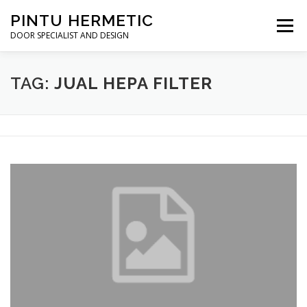
Skip
PINTU HERMETIC
to
Menu
content
DOOR SPECIALIST AND DESIGN
HOME
MOT RUANG OPERASI
PINTU HERMETIC
TAG:
JUAL HEPA FILTER
PROFILE
KONTAK