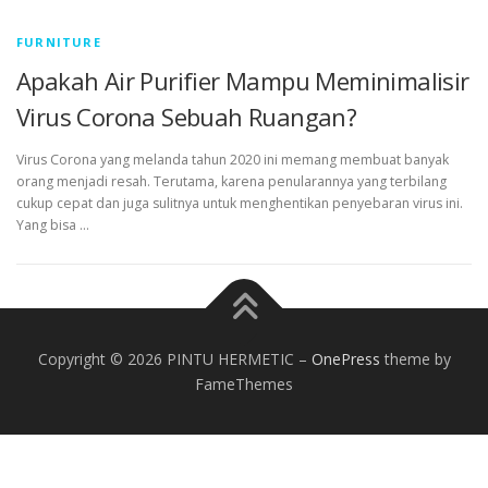
FURNITURE
Apakah Air Purifier Mampu Meminimalisir
Virus Corona Sebuah Ruangan?
Virus Corona yang melanda tahun 2020 ini memang membuat banyak
orang menjadi resah. Terutama, karena penularannya yang terbilang
cukup cepat dan juga sulitnya untuk menghentikan penyebaran virus ini.
Yang bisa …
Copyright © 2026 PINTU HERMETIC
–
OnePress
theme by
FameThemes