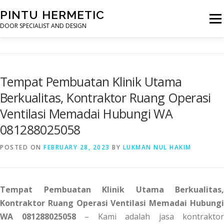
Skip
PINTU HERMETIC
to
Menu
content
DOOR SPECIALIST AND DESIGN
HOME
MOT RUANG OPERASI
PINTU HERMETIC
Tempat Pembuatan Klinik Utama
Berkualitas, Kontraktor Ruang Operasi
PROFILE
KONTAK
Ventilasi Memadai Hubungi WA
081288025058
POSTED ON
FEBRUARY 28, 2023
BY
LUKMAN NUL HAKIM
Tempat Pembuatan Klinik Utama Berkualitas,
Kontraktor Ruang Operasi Ventilasi Memadai Hubungi
WA 081288025058
– Kami adalah jasa kontraktor